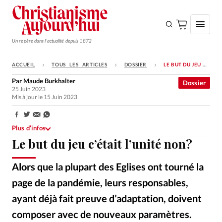
Un repère dans l'actualité depuis 1872
ACCUEIL
TOUS LES ARTICLES
DOSSIER
LE BUT DU JEU C’ÉTAIT L’UNITÉ NON?
S'ABONNER
Par
Maude Burkhalter
Dossier
25 Juin 2023
Monde
Mis à jour le 15 Juin 2023
Eglises
Partager:
Opinions
Plus d’infos
Le but du jeu c’était l’unité non?
Tous les articles
Faire un don
Alors que la plupart des Eglises ont tourné la
Emploi
page de la pandémie, leurs responsables,
ayant déjà fait preuve d’adaptation, doivent
Se connecter
composer avec de nouveaux paramètres.