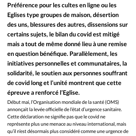
Édition: Internationale
Préférence pour les cultes en ligne ou les
Devise:
CHF
Eglises type groupes de maison, désertion
des uns, blessures des autres, dissensions sur
RUBRIQUES
Tous les articles
Actualité chrétienne
certains sujets, le bilan du covid est mitigé
Actualité internationale
Chronique
Culture
mais a tout de même donné lieu à une remise
Dossier
Eglises
Foi
Génération réveil
Monde
en question bénéfique. Parallèlement, les
Opinions
Publireportage
Relations Aujourd'hui
initiatives personnelles et communataires, la
Société
Tour du monde des Eglises
Trait d'Ixène
solidarité, le soutien aux personnes souffrant
Vécu
Vie Intérieure
de covid long et l’unité montrent que cette
épreuve a renforcé l’Eglise.
Istockphoto
©
Début mai, l’Organisation mondiale de la santé (OMS)
annonçait la levée officielle de l’état d’urgence sanitaire.
Cette déclaration ne signifie pas que le covid ne
représente plus une menace au niveau international, mais
qu’il n’est désormais plus considéré comme une urgence de