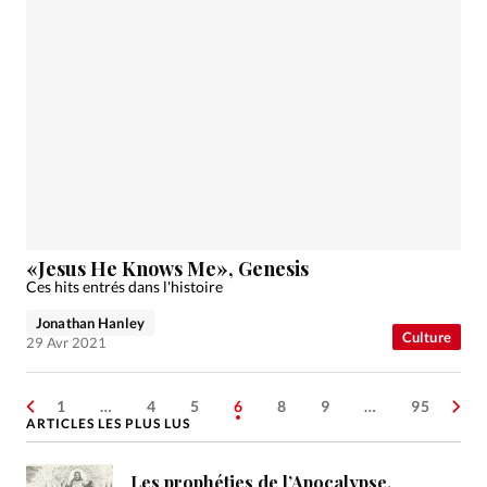
«Jesus He Knows Me», Genesis
Ces hits entrés dans l'histoire
Jonathan Hanley
Culture
29 Avr 2021
1
…
4
5
6
8
9
…
95
ARTICLES LES PLUS LUS
Les prophéties de l’Apocalypse,