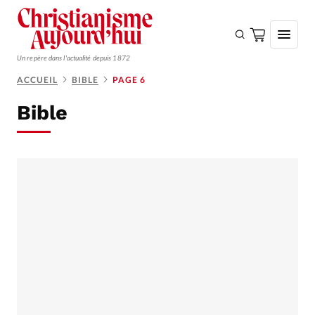
Un repère dans l'actualité depuis 1872
ACCUEIL
BIBLE
PAGE 6
S'ABONNER
Bible
Monde
Eglises
Opinions
Tous les articles
Faire un don
Emploi
Se connecter