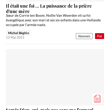
Édition: Internationale
Il était une foi … La puissance de la prière
Devise:
CHF
d’une mère
Sœur de Corrie ten Boom, Nollie Van Woerden vit sa foi
RUBRIQUES
évangélique avec son mari et ses six enfants dans une Hollande
Tous les articles
Actualité chrétienne
occupée par l’armée nazie.
Actualité internationale
Chronique
Culture
Michel Béghin
Abonnés
Foi
13 Mai 2021
Dossier
Eglises
Foi
Génération réveil
Monde
Opinions
Publireportage
Relations Aujourd'hui
Société
Tour du monde des Eglises
Trait d'Ixène
Vécu
Vie Intérieure
Servir Dieu, oui, mais pas sans me former!