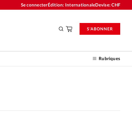
Se connecter
Édition: Internationale
Devise:
CHF
S'ABONNER
Rubriques
nnements
n don