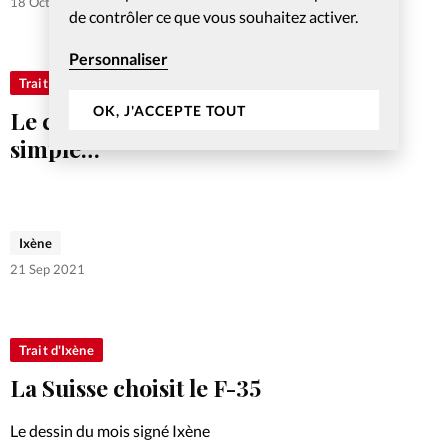
18 Oct 2021
de contrôler ce que vous souhaitez activer.
Personnaliser
Trait d'Ixène
OK, J'ACCEPTE TOUT
Le changement en entreprise, pas si
simple…
Ixène
21 Sep 2021
Trait d'Ixène
La Suisse choisit le F-35
Le dessin du mois signé Ixène