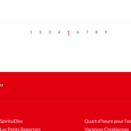
1
2
3
4
5
6
7
8
9
er
SpirituElles
Quart d'heure pour l'es
Les Petits Reporters
Vacances Chrétiennes