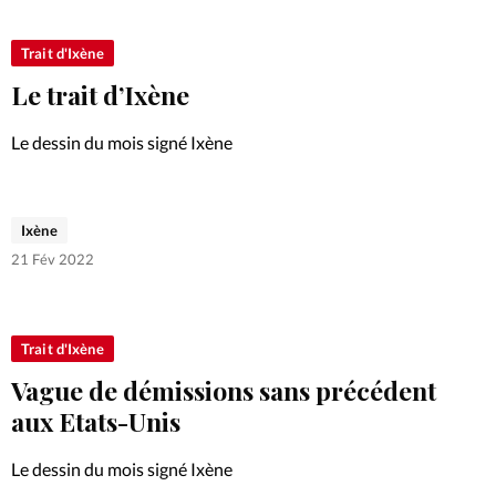
Foi
La bout
Trait d'Ixène
À propo
Opinions
Le trait d’Ixène
La réda
ourd'hui
Le dessin du mois signé Ixène
Mon co
lises
Ixène
Changem
21 Fév 2022
érieure
Nous co
Trait d'Ixène
Emploi
Vague de démissions sans précédent
aux Etats-Unis
Le dessin du mois signé Ixène