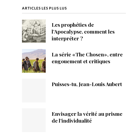
ique
ARTICLES LES PLUS LUS
s
Les prophéties de
l’Apocalypse, comment les
ction
interpréter ?
mpte
La série «The Chosen», entre
engouement et critiques
ement d'adresse
ntacter
Puisses-tu, Jean-Louis Aubert
Envisager la vérité au prisme
de l’individualité