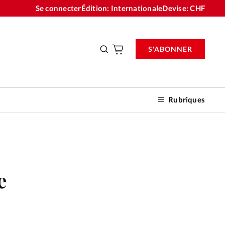
Se connecter
Édition: Internationale
Devise:
CHF
S'ABONNER
Rubriques
nnements
e
n don