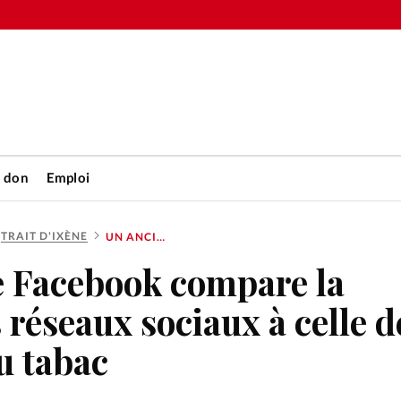
n don
Emploi
TRAIT D'IXÈNE
UN ANCIEN DE FACEBOOK COMPARE LA STRATÉGIE DES RÉSEAUX SOCIAUX À CELLE DE L’INDUSTRIE DU TABAC
Accueil
e Facebook compare la
rétienne
Les abo
 réseaux sociaux à celle d
nique
du tabac
Faire u