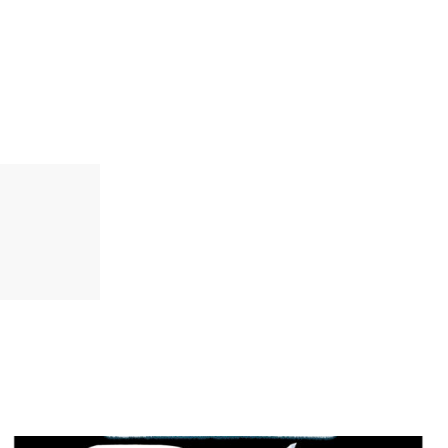
ique
isme Aujourd'hui
s
ction
mpte
ement d'adresse
ntacter