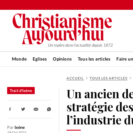
Un repère dans l'actualité depuis 1872
Monde
Eglises
Opinions
Tous les articles
Faire u
ACCUEIL
TOUS LES ARTICLES
RUBRIQUES
Un ancien d
Trait d'Ixène
Tous les articles
Actualité ch
stratégie des
Partager:
Actualité internationale
Chro
l’industrie 
Par
Ixène
18 Oct 2021