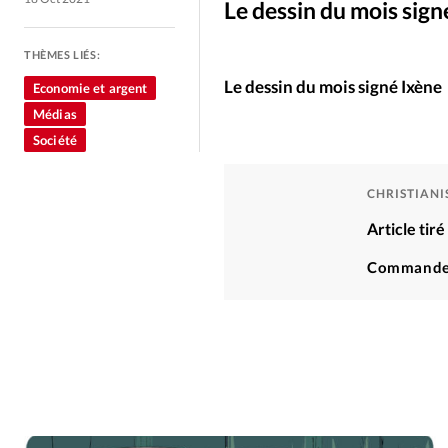
Culture
Dossier
Eglises
Le dessin du mois sign
Génération réveil
Monde
THÈMES LIÉS:
Le dessin du mois signé Ixène
Economie et argent
Médias
Publireportage
Relations Auj
Société
Société
Tour du monde des Eg
CHRISTIAN
Article ti
Trait d'Ixène
Vécu
Vie Int
Commande