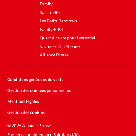
Family
SpirituElles
Les Petits Reporters
Family-FIPS
Quart d'heure pour l'essentiel
Vacances Chrétiennes
Alliance Presse
Conditions générales de vente
Gestion des données personnelles
Mentions légales
Gestion des cookies
Soutenez la presse évangélique.
Faites un don pour nous aider à
®
2026 Alliance Presse
nous développer
Support et maintenance:
Solutions Kläy