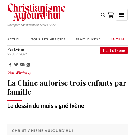
Un repère dans l'actualité depuis 1872
ACCUEIL
TOUS LES ARTICLES
TRAIT D'IXÈNE
LA CHINE AUTORISE TROIS ENFANTS PAR FAMILLE
S'ABONNER
Par
Ixène
Trait d'Ixène
22 Juin 2021
Monde
Eglises
Partager:
Plus d’infos
Opinions
La Chine autorise trois enfants par
Tous les articles
famille
Faire un don
Le dessin du mois signé Ixène
Ixène
©
Emploi
Se connecter
CHRISTIANISME AUJOURD'HUI