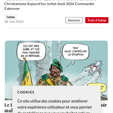
Christianisme Aujourd’hui Juillet-Août 2026 Commander
S’abonner
Ixène
Abonnés
Trait d'Ixène
28 Juin 2026
COOKIES
Ce site utilise des cookies pour améliorer
Le trait d’Ixène: les rebelles attaquent le pouvoir
votre expérience utilisateur et vous permet
malien
de contrôler ce que vous souhaitez activer.