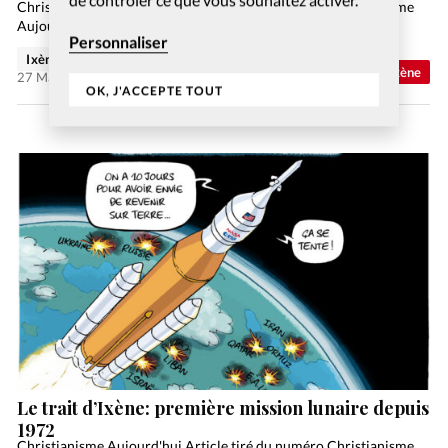
Christianisme Aujourd'hui Article tiré du numéro Christianisme
Aujourd’hui Juin 2026 Commander S’abonner
Personnaliser
Ixène
Abonnés
Trait d'Ixène
27 Mai 2026
OK, J'ACCEPTE TOUT
Le trait d’Ixène: première mission lunaire depuis
1972
Christianisme Aujourd'hui Article tiré du numéro Christianisme