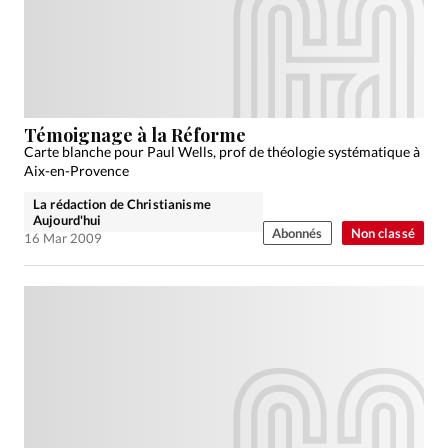
Édition: Internationale
Devise:
CHF
RUBRIQUES
Tous les articles
Actualité chrétienne
Actualité internationale
Chronique
Culture
Témoignage à la Réforme
Carte blanche pour Paul Wells, prof de théologie systématique à
Dossier
Eglises
Foi
Génération réveil
Monde
Aix-en-Provence
Opinions
Publireportage
Relations Aujourd'hui
La rédaction de Christianisme
Société
Tour du monde des Eglises
Trait d'Ixène
Aujourd'hui
Abonnés
Non classé
16 Mar 2009
Vécu
Vie Intérieure