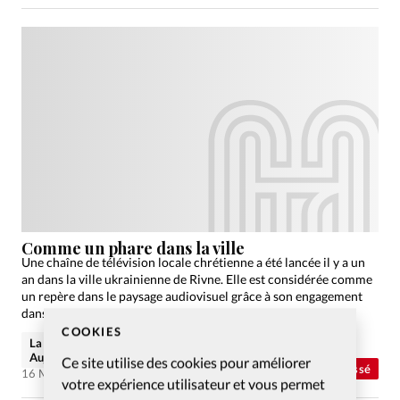
Comme un phare dans la ville
Une chaîne de télévision locale chrétienne a été lancée il y a un
an dans la ville ukrainienne de Rivne. Elle est considérée comme
un repère dans le paysage audiovisuel grâce à son engagement
dans…
COOKIES
La rédaction de Christianisme
Aujourd'hui
Ce site utilise des cookies pour améliorer
Abonnés
Non classé
16 Mar 2009
votre expérience utilisateur et vous permet