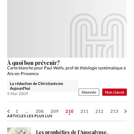
À quoi bon prévenir?
Carte blanche pour Paul Wells, prof de théologie systématique à
Aix-en-Provence
La rédaction de Christianisme
Aujourd'hui
Abonnés
Non classé
9 Mar 2009
1
…
208
209
210
211
212
213
ARTICLES LES PLUS LUS
Les prophéties de l’Apocalypse,