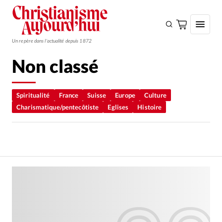
Un repère dans l'actualité depuis 1872
Non classé
S'ABONNER
Monde
Spiritualité
France
Suisse
Europe
Culture
Charismatique/pentecôtiste
Eglises
Histoire
Eglises
Opinions
Tous les articles
Faire un don
Emploi
Se connecter