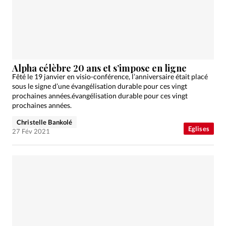
Édition: Internationale
Devise:
CHF
RUBRIQUES
Tous les articles
Actualité chrétienne
Actualité internationale
Chronique
Culture
Alpha célèbre 20 ans et s’impose en ligne
Fêté le 19 janvier en visio-conférence, l’anniversaire était placé
Dossier
Eglises
Foi
Génération réveil
Monde
sous le signe d’une évangélisation durable pour ces vingt
Opinions
Publireportage
Relations Aujourd'hui
prochaines années.évangélisation durable pour ces vingt
prochaines années.
Société
Tour du monde des Eglises
Trait d'Ixène
Christelle Bankolé
Vécu
Vie Intérieure
Eglises
27 Fév 2021