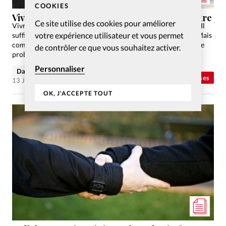
COOKIES
Vivre le culte (même en ligne) de tout mon être
Ce site utilise des cookies pour améliorer
Vivre l’Eglise en ligne, c’est facile et difficile en même temps! Il
votre expérience utilisateur et vous permet
suffit de s’installer sur son canapé et d’allumer l’ordinateur. Mais
comment prévenir la passivité et le désengagement? Certes ce
de contrôler ce que vous souhaitez activer.
problème était présent bien…
Personnaliser
Damien Favre
Eglises
13 Jan 2021
OK, J'ACCEPTE TOUT