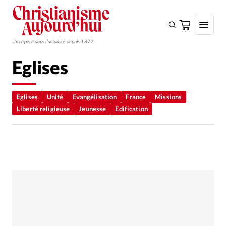
Un repère dans l'actualité depuis 1872
Eglises
S'ABONNER
Monde
Eglises
Unité
Evangélisation
France
Missions
Liberté religieuse
Jeunesse
Edification
Eglises
Opinions
Tous les articles
Faire un don
Emploi
Se connecter