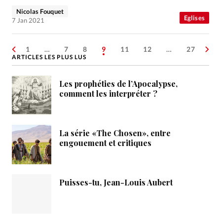
Nicolas Fouquet
Eglises
7 Jan 2021
1
…
7
8
9
11
12
…
27
ARTICLES LES PLUS LUS
Les prophéties de l’Apocalypse,
comment les interpréter ?
La série «The Chosen», entre
engouement et critiques
Puisses-tu, Jean-Louis Aubert