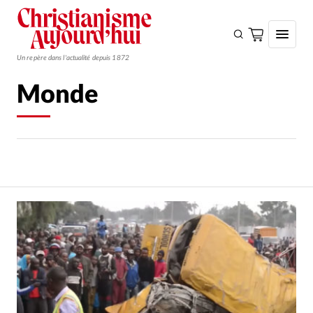
Un repère dans l'actualité depuis 1872
Monde
S'ABONNER
Monde
Eglises
Opinions
Tous les articles
Faire un don
Emploi
Se connecter