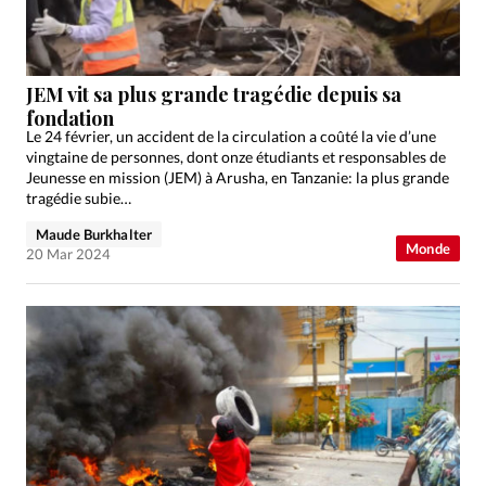
Édition: Française
Devise:
CHF
RUBRIQUES
JEM vit sa plus grande tragédie depuis sa
Tous les articles
Actualité chrétienne
fondation
Le 24 février, un accident de la circulation a coûté la vie d’une
Actualité internationale
Chronique
Culture
vingtaine de personnes, dont onze étudiants et responsables de
Dossier
Eglises
Foi
Génération réveil
Monde
Jeunesse en mission (JEM) à Arusha, en Tanzanie: la plus grande
tragédie subie…
Opinions
Publireportage
Relations Aujourd'hui
Société
Tour du monde des Eglises
Trait d'Ixène
Maude Burkhalter
Monde
20 Mar 2024
Vécu
Vie Intérieure