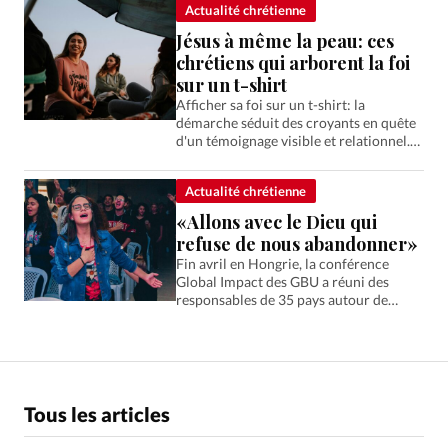
Actualité chrétienne
Jésus à même la peau: ces
chrétiens qui arborent la foi
sur un t-shirt
Afficher sa foi sur un t-shirt: la
démarche séduit des croyants en quête
d'un témoignage visible et relationnel.
Rencontre avec ceux qui portent Jésus à
même le corps.
Actualité chrétienne
«Allons avec le Dieu qui
refuse de nous abandonner»
Fin avril en Hongrie, la conférence
Global Impact des GBU a réuni des
responsables de 35 pays autour de
Daniel. Récit d'une participante
française revenue «ressourcée par
Dieu».
Tous les articles