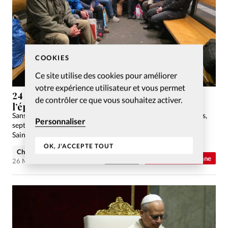
COOKIES
Ce site utilise des cookies pour améliorer
votre expérience utilisateur et vous permet
24 heures sans abri: sept directeurs suisses à
de contrôler ce que vous souhaitez activer.
l’épreuve de la rue
Sans argent, sans abri: à l'invitation de deux chrétiens engagés,
Personnaliser
sept entrepreneurs suisses ont passé 24 heures dans la rue à
Saint-Gall. Une expérience transformatrice.
OK, J'ACCEPTE TOUT
Christian Willi
Abonnés
Actualité chrétienne
26 Mai 2026