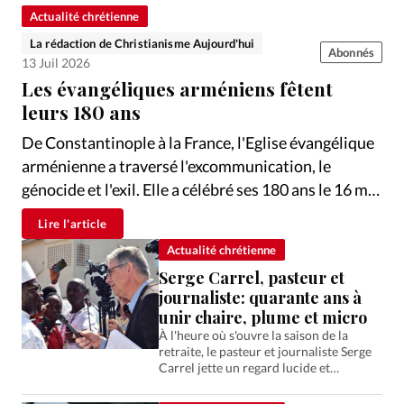
Édition: Française
Actualité chrétienne
Devise:
CHF
La rédaction de Christianisme Aujourd'hui
Abonnés
13 Juil 2026
RUBRIQUES
Les évangéliques arméniens fêtent
Tous les articles
Actualité chrétienne
leurs 180 ans
Actualité internationale
Chronique
Culture
De Constantinople à la France, l'Eglise évangélique
Dossier
Eglises
Foi
Génération réveil
Monde
arménienne a traversé l'excommunication, le
Opinions
Publireportage
Relations Aujourd'hui
génocide et l'exil. Elle a célébré ses 180 ans le 16 mai
Société
Tour du monde des Eglises
Trait d'Ixène
en région parisienne.
Vécu
Vie Intérieure
Lire l'article
Actualité chrétienne
Serge Carrel, pasteur et
journaliste: quarante ans à
unir chaire, plume et micro
À l'heure où s'ouvre la saison de la
retraite, le pasteur et journaliste Serge
Carrel jette un regard lucide et
reconnaissant sur quarante ans
d'engagements. Portrait.