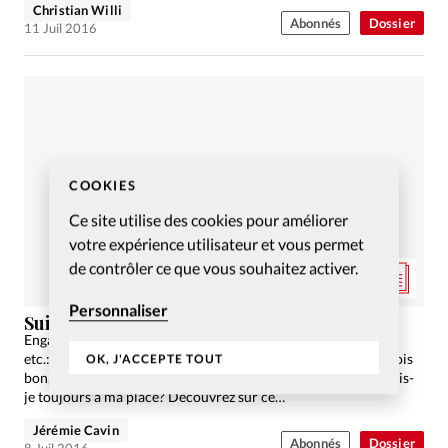
Christian Willi
Abonnés
Dossier
11 Juil 2016
COOKIES
Ce site utilise des cookies pour améliorer
votre expérience utilisateur et vous permet
de contrôler ce que vous souhaitez activer.
Personnaliser
Suis-je encore à ma place?
Engagements professionnels, ecclésiaux, associatifs, sportifs,
etc.: nous sommes actifs sur plusieurs fronts. Mais il est parfois
OK, J'ACCEPTE TOUT
bon, en particulier pour le chrétien, de faire un petit bilan: suis-
je toujours à ma place? Découvrez sur ce…
Jérémie Cavin
Abonnés
Dossier