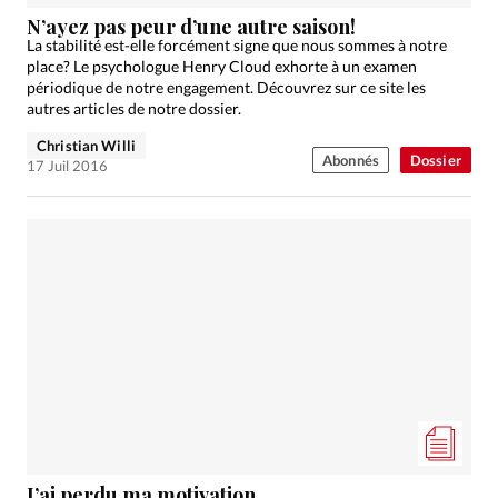
Édition: Internationale
N’ayez pas peur d’une autre saison!
Devise:
CHF
La stabilité est-elle forcément signe que nous sommes à notre
place? Le psychologue Henry Cloud exhorte à un examen
RUBRIQUES
périodique de notre engagement. Découvrez sur ce site les
Tous les articles
Actualité chrétienne
autres articles de notre dossier.
Actualité internationale
Chronique
Culture
Christian Willi
Abonnés
Dossier
17 Juil 2016
Dossier
Eglises
Foi
Génération réveil
Monde
Opinions
Publireportage
Relations Aujourd'hui
Société
Tour du monde des Eglises
Trait d'Ixène
Vécu
Vie Intérieure
J’ai perdu ma motivation