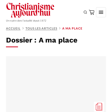
Un repère dans l'actualité depuis 1872
ACCUEIL
TOUS LES ARTICLES
A MA PLACE
S'ABONNER
Dossier :
A ma place
Monde
Eglises
Opinions
Tous les articles
Faire un don
Emploi
Se connecter