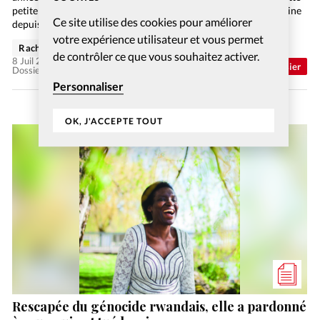
petite attention a accéléré encore plus la question qui le turlupine
Ce site utilise des cookies pour améliorer
depuis un bout…
votre expérience utilisateur et vous permet
Rachel Gamper
de contrôler ce que vous souhaitez activer.
8 Juil 2026
Abonnés
Dossier
Dossier: Aimer ses ennemis
Personnaliser
OK, J'ACCEPTE TOUT
Rescapée du génocide rwandais, elle a pardonné