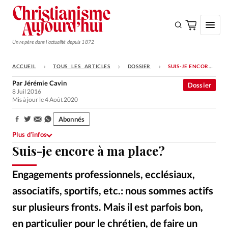
Un repère dans l'actualité depuis 1872
ACCUEIL
TOUS LES ARTICLES
DOSSIER
SUIS-JE ENCORE À MA PLACE?
S'ABONNER
Par
Jérémie Cavin
Dossier
8 Juil 2016
Monde
Mis à jour le 4 Août 2020
Eglises
Abonnés
Partager:
Opinions
Plus d’infos
Suis-je encore à ma place?
Tous les articles
Faire un don
Engagements professionnels, ecclésiaux,
Emploi
associatifs, sportifs, etc.: nous sommes actifs
sur plusieurs fronts. Mais il est parfois bon,
Se connecter
en particulier pour le chrétien, de faire un