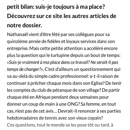
Édition: Internationale
petit bilan: suis-je toujours à ma place?
Devise:
CHF
Découvrez sur ce site les autres articles de
RUBRIQUES
notre dossier.
Alliance Presse
©
Tous les articles
Actualité chrétienne
Nathanaël vient d’être fêté par ses collègues pour sa
Actualité internationale
Chronique
Culture
quinzième année de fidèles et loyaux services dans son
Dossier
Eglises
Foi
Génération réveil
Monde
entreprise. Mais cette petite attention a accéléré encore
Opinions
Publireportage
Relations Aujourd'hui
plus la question qui le turlupine depuis un bout de temps:
«Suis-je vraiment à ma place dans ce travail? Ne serait-il pas
Société
Tour du monde des Eglises
Trait d'Ixène
temps de changer?»
. C’est d’ailleurs un questionnement qui
Vécu
Vie Intérieure
va au-delà du simple cadre professionnel: a-t-il raison de
continuer à prêcher chaque mois dans son Eglise? De tenir
les comptes du club de pétanque de son village? De partir
chaque été en Afrique pendant deux semaines pour
donner un coup de main à une ONG? Sa femme, en tout
cas, n’est pas de cet avis… Devrait-il renoncer à ses parties
hebdomadaires de tennis avec son vieux copain?
Ces questions, tout le monde se les pose tôt ou tard, à