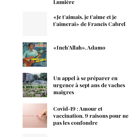
Lumière
«Je t’aimais, je t’aime et je
t’aimerai» de Francis Cabrel
«Inch’Allah», Adamo
Un appel à se préparer en
urgence à sept ans de vaches
maigres
Covid-19 : Amour et
vaccination, 9 raisons pour ne
pas les confondre