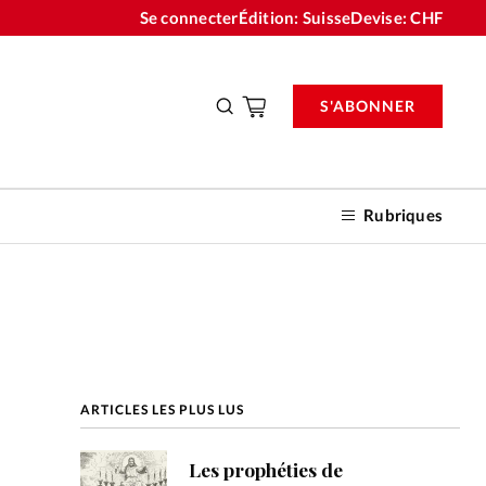
Se connecter
Édition: Suisse
Devise:
CHF
S'ABONNER
Rubriques
nnements
ARTICLES LES PLUS LUS
n don
Les prophéties de