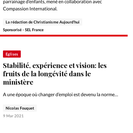
parrainage d’enfants, mené en collaboration avec
Compassion International.
La rédaction de Christianisme Aujourd'hui
Sponsorisé - SEL France
Eglises
Stabilité, expérience et vision: les
fruits de la longévité dans le
ministère
A une époque où changer d’emploi est devenu la norme,
il n’est plus courant de trouver des gens occupant les
Nicolas Fouquet
mêmes postes durant plusieurs décennies. Rencontre
avec trois personnes qui ont fait preuve de longévité…
9 Mar 2021