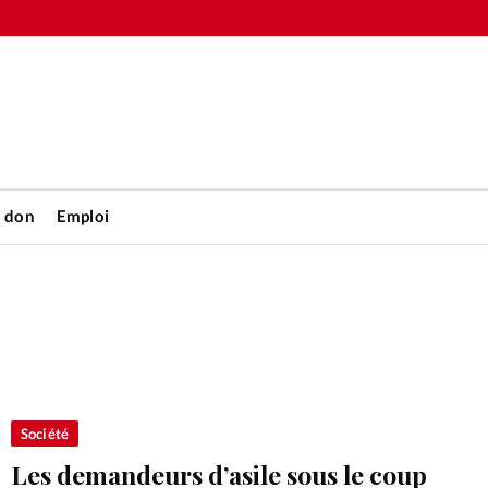
n don
Emploi
Accueil
rétienne
Les abo
nique
Faire u
Société
Les demandeurs d’asile sous le coup