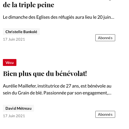
Foi
La bout
de la triple peine
À propo
Opinions
Le dimanche des Eglises des réfugiés aura lieu le 20 juin.
Pour l’occasion, le RES et plusieurs organisations
La réda
chrétiennes soutiennent la campagne «Justice en fuite».
Christelle Bankolé
ourd'hui
Un état d’urgence pour lequel les évangéliques tirent la
Abonnés
17 Juin 2021
sonnette…
Mon co
lises
Changem
Vécu
érieure
Bien plus que du bénévolat!
Nous co
Aurélie Maillefer, institutrice de 27 ans, est bénévole au
sein du Grain de blé. Passionnée par son engagement,
Emploi
elle le considère comme une mission. Portrait.
David Métreau
Abonnés
17 Juin 2021