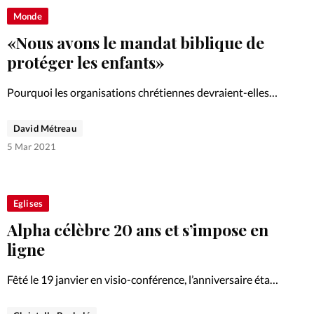
Monde
«Nous avons le mandat biblique de
protéger les enfants»
Pourquoi les organisations chrétiennes devraient-elles
être à la pointe dans le domaine de la protection des
enfants? Le point avec Megan Kelly, responsable de la
David Métreau
protection de l’enfance au sein de l’ONG Compassion
5 Mar 2021
International, représentée…
Eglises
Alpha célèbre 20 ans et s’impose en
ligne
Fêté le 19 janvier en visio-conférence, l’anniversaire était
placé sous le signe d’une évangélisation durable pour ces
vingt prochaines années.évangélisation durable pour ces