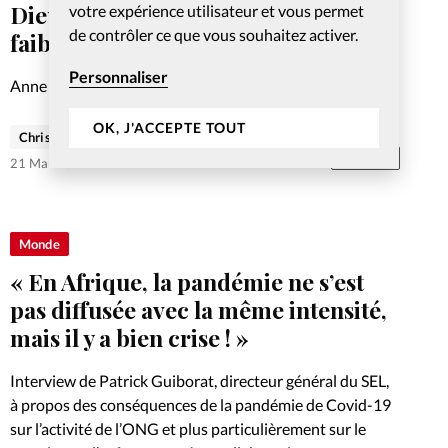
Dieu se manifeste aussi dans la
votre expérience utilisateur et vous permet
de contrôler ce que vous souhaitez activer.
faiblesse
Personnaliser
Anne Schweitzer est engagée à temps plein comme
permanente avec Agapé France. Impliquée avec
OK, J'ACCEPTE TOUT
l’association Compagnons de Route, le pôle lyonnais de
Christelle Bankolé
la Fédération protestante de France (FPF) et
Abonnés
21 Mar 2021
l’association Elan qui œuvre auprès de…
Monde
« En Afrique, la pandémie ne s’est
pas diffusée avec la même intensité,
mais il y a bien crise ! »
Interview de Patrick Guiborat, directeur général du SEL,
à propos des conséquences de la pandémie de Covid-19
sur l’activité de l’ONG et plus particulièrement sur le