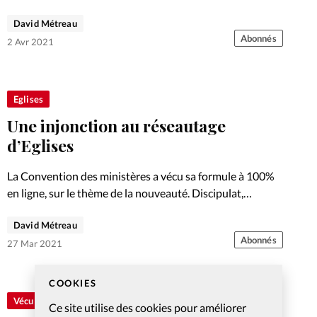
Doit-on jeter le bébé avec l’eau du bain?
David Métreau
Abonnés
2 Avr 2021
Eglises
Une injonction au réseautage
d’Eglises
La Convention des ministères a vécu sa formule à 100%
en ligne, sur le thème de la nouveauté. Discipulat,
réseautage, transmission et eschatologie ont entre
David Métreau
autres été abordés.
Abonnés
27 Mar 2021
COOKIES
Vécu
Ce site utilise des cookies pour améliorer