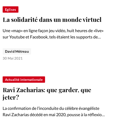
Eglises
La solidarité dans un monde virtuel
Une «map» en ligne façon jeu vidéo, huit heures de «live»
sur Youtube et Facebook, tels étaient les supports de
l’événement en ligne «3X’SEL», organisé par le SEL à
l’occasion de ses quarante ans.
David Métreau
30 Mai 2021
Actualité internationale
Ravi Zacharias: que garder, que
jeter?
La confirmation de l’inconduite du célèbre évangéliste
Ravi Zacharias décédé en mai 2020, pousse à la réflexion.