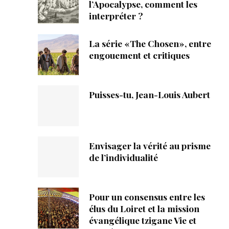
ique
l’Apocalypse, comment les
interpréter ?
s
La série «The Chosen», entre
engouement et critiques
ction
mpte
Puisses-tu, Jean-Louis Aubert
ement d'adresse
ntacter
Envisager la vérité au prisme
de l’individualité
Pour un consensus entre les
élus du Loiret et la mission
évangélique tzigane Vie et