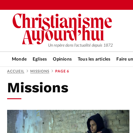
Un repère dans l'actualité depuis 1872
Monde
Eglises
Opinions
Tous les articles
Faire u
ACCUEIL
MISSIONS
PAGE 6
Missions
RUBRIQUES
Tous les articles
Actualité ch
Actualité internationale
Chro