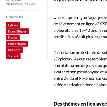
Culture
Dossier
Eglises
Mis à jour le 27 Mai 2021
Génération réveil
Monde
Une «map» en ligne façon jeu vi
THÈMES LIÉS:
de l’événement en ligne «3X’SEL
Eglises
Publireportage
Relations Auj
ciblée était les 15-40 ans, le 
Evangéliques
possible!» a séduit plus largem
France
Société
Tour du monde des Eg
Humanitaire
Missions
L’association protestante de so
Société
Trait d'Ixène
Vécu
Vie Int
«Explorer». Aucun rassemblemen
une plateforme de jeu vidéo que
avatar et son pseudonyme et se
entre Zelda et Pokémon sur Gam
vidéo s’activait et donnait ains
Des thèmes en lien avec 