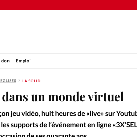
n don
Emploi
EGLISES
LA SOLIDARITÉ DANS UN MONDE VIRTUEL
Accueil
é dans un monde virtuel
rétienne
Les abo
on jeu vidéo, huit heures de «live» sur Youtu
nique
Faire u
 les supports de l’événement en ligne «3X’SEL
’occasion de ses quarante ans.