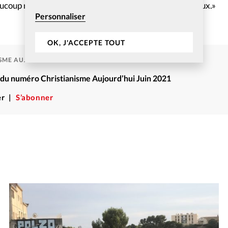
aucoup reçoivent et discernent l’appel que Dieu a pour eux.»
Personnaliser
OK, J'ACCEPTE TOUT
ISME AUJOURD'HUI
é du numéro Christianisme Aujourd’hui Juin 2021
r
S’abonner