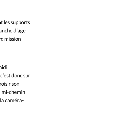
ique
s
t les supports
ranche d’âge
ction
n: mission
mpte
ement d'adresse
midi
c’est donc sur
ntacter
oisir son
à mi-chemin
 la caméra-