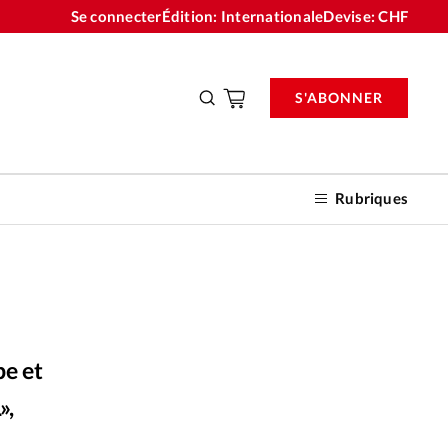
Se connecter
Édition: Internationale
Devise:
CHF
S'ABONNER
Rubriques
nnements
be et
n don
»,