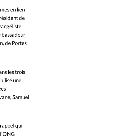
èmes en lien
président de
angéliste,
ambassadeur
n, de Portes
ns les trois
bilisé une
ées
rvane, Samuel
n appel qui
e l’ONG