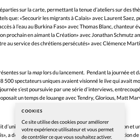
réparties sur la carte, permettant la tenue d’ateliers sur des th
e tels que: «Secourir les migrants à Calais» avec Laurent Saez, 
accès à l’eau au Burkina Faso» avec Thomas Blanc, chanteur év
on prochain en aimant la Création» avec Jonathan Schmutz 
tre au service des chrétiens persécutés» avec Clémence Marti
ésentes sur la
map
lors du lancement. Pendant la journée et da
, 8 500 spectateurs uniques avaient visionné le
live
qui avait mo
journée s’est poursuivie par une série d’interviews, entrecoup
 proposait un temps de louange avec Tendry, Glorious, Matt Ma
COOKIES
Ce site utilise des cookies pour améliorer
it d’unité fraternel et solidaire qui s’en dégage, une vision et u
votre expérience utilisateur et vous permet
uis», a déclaré David Alonso, directeur de la communication d
de contrôler ce que vous souhaitez activer.