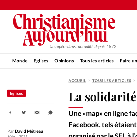
Un repère dans l'actualité depuis 1872
Monde
Eglises
Opinions
Tous les articles
Faire u
ACCUEIL
TOUS LES ARTICLES
RUBRIQUES
La solidarit
Eglises
Tous les articles
Actualité ch
Une «map» en ligne faç
Partager:
Actualité internationale
Chro
Facebook, tels étaient
Par
David Métreau
organisé par le SEL à l
30 Mai 2021