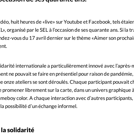
Foi
La bout
À propo
Opinions
déo, huit heures de «live» sur Youtube et Facebook, tels étaien
», organisé par le SEL à l’occasion de ses quarante ans. Si la t
La réda
ourd'hui
rendez-vous du 17 avril dernier sur le thème «Aimer son prochai
ent.
Mon co
lises
Changem
lidarité internationale a particulièrement innové avec l’après-
érieure
t ne pouvait se faire en présentiel pour raison de pandémie, 
Nous co
 onze ateliers se sont déroulés. Chaque participant pouvait ch
 promener librement sur la carte, dans un univers graphique 
Emploi
eboy color. A chaque interaction avec d’autres participants,
i la possibilité d’un échange informel.
la solidarité