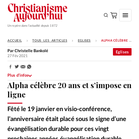
Un repère dans l'actualité depuis 1872
ACCUEIL
TOUS LES ARTICLES
EGLISES
ALPHA CÉLÈBRE 20 ANS ET S’IMPOSE EN LIGNE
S'ABONNER
Par
Christelle Bankolé
Eglises
27 Fév 2021
Monde
Eglises
Partager:
Plus d’infos
Opinions
Alpha célèbre 20 ans et s’impose en
Tous les articles
ligne
Faire un don
Fêté le 19 janvier en visio-conférence,
Emploi
l’anniversaire était placé sous le signe d’une
évangélisation durable pour ces vingt
Se connecter
prochaines années.évangélisation durable