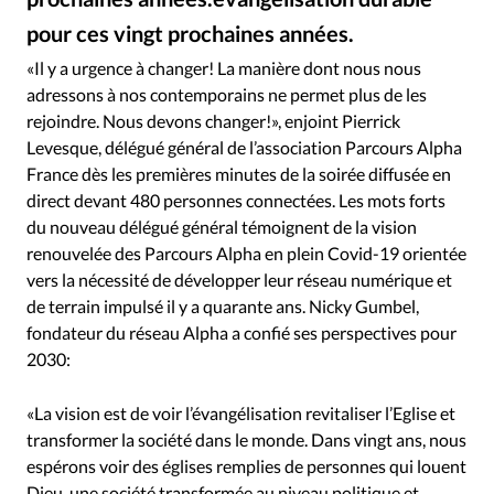
Édition: Internationale
pour ces vingt prochaines années.
Alpha
©
Devise:
CHF
«Il y a urgence à changer! La manière dont nous nous
RUBRIQUES
adressons à nos contemporains ne permet plus de les
Tous les articles
Actualité chrétienne
rejoindre. Nous devons changer!», enjoint Pierrick
Actualité internationale
Chronique
Culture
Levesque, délégué général de l’association Parcours Alpha
France dès les premières minutes de la soirée diffusée en
Dossier
Eglises
Foi
Génération réveil
Monde
direct devant 480 personnes connectées. Les mots forts
Opinions
Publireportage
Relations Aujourd'hui
du nouveau délégué général témoignent de la vision
Société
Tour du monde des Eglises
Trait d'Ixène
renouvelée des Parcours Alpha en plein Covid-19 orientée
Vécu
Vie Intérieure
vers la nécessité de développer leur réseau numérique et
de terrain impulsé il y a quarante ans. Nicky Gumbel,
fondateur du réseau Alpha a confié ses perspectives pour
2030:
«La vision est de voir l’évangélisation revitaliser l’Eglise et
transformer la société dans le monde. Dans vingt ans, nous
espérons voir des églises remplies de personnes qui louent
Dieu, une société transformée au niveau politique et