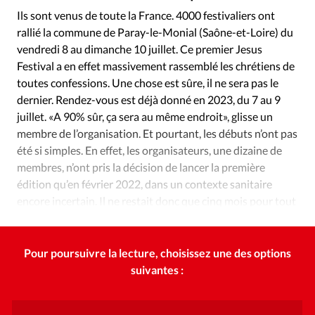
Édition: Internationale
Ils sont venus de toute la France. 4000 festivaliers ont
Devise:
CHF
rallié la commune de Paray-le-Monial (Saône-et-Loire) du
vendredi 8 au dimanche 10 juillet. Ce premier Jesus
RUBRIQUES
Festival a en effet massivement rassemblé les chrétiens de
Tous les articles
Actualité chrétienne
toutes confessions. Une chose est sûre, il ne sera pas le
Actualité internationale
Chronique
Culture
dernier. Rendez-vous est déjà donné en 2023, du 7 au 9
Dossier
Eglises
Foi
Génération réveil
Monde
juillet. «A 90% sûr, ça sera au même endroit», glisse un
Opinions
Publireportage
Relations Aujourd'hui
membre de l’organisation. Et pourtant, les débuts n’ont pas
été si simples. En effet, les organisateurs, une dizaine de
Société
Tour du monde des Eglises
Trait d'Ixène
membres, n’ont pris la décision de lancer la première
Vécu
Vie Intérieure
édition qu’en février 2022, dans un contexte sanitaire
encore incertain. Il ne restait donc que cinq mois pour tout
ficeler.
Pour poursuivre la lecture, choisissez une des options
suivantes :