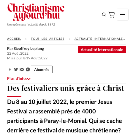
Un repère dans l'actualité depuis 1872
ACCUEIL
TOUS LES ARTICLES
ACTUALITÉ INTERNATIONALE
S'ABONNER
Par
Geoffrey Leplang
Actualité internationale
22 Août 2022
Monde
Mis à jour le 19 Août 2022
Eglises
Abonnés
Partager:
Opinions
Plus d’infos
Des festivaliers unis grâce à Christ
Tous les articles
Faire un don
Du 8 au 10 juillet 2022, le premier Jesus
Emploi
Festival a rassemblé près de 4000
participants à Paray-le-Monial. Qui se cache
Se connecter
derrière ce festival de musique chrétienne?
Evangeliques.info
©