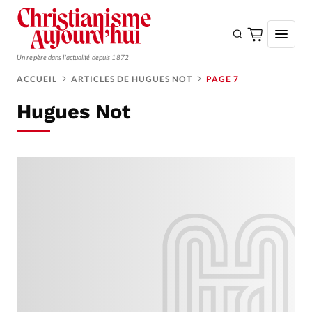
Un repère dans l'actualité depuis 1872
ACCUEIL
ARTICLES DE HUGUES NOT
PAGE 7
S'ABONNER
Hugues Not
Monde
Eglises
Opinions
Tous les articles
Faire un don
Emploi
Se connecter