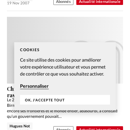
Abonnés
Actualité internationale
19 Nov 2007
COOKIES
Ce site utilise des cookies pour améliorer
votre expérience utilisateur et vous permet
de contrôler ce que vous souhaitez activer.
Personnaliser
Chronique d’Hugues Not, « Sarkozy 1er le
rassembleur »
Le 2 mai dernier, le cyclone Nargis dévastait une partie de la
OK, J'ACCEPTE TOUT
Birmanie. La junte militaire au pouvoir a aussitôt bloqué plus
encore ses frontières et le monde entier, abasourdi, a constaté
qu’un gouvernement pouvait…
Hugues Not
Abonnés
Actualité internationale