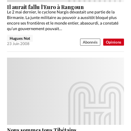
Édition: Internationale
Il aurait fallu l’Euro à Rangoun
Devise:
CHF
Le 2 mai dernier, le cyclone Nargis dévastait une partie de la
Birmanie. La junte militaire au pouvoir a aussitôt bloqué plus
RUBRIQUES
encore ses frontières et le monde entier, abasourdi, a constaté
Tous les articles
Actualité chrétienne
qu’un gouvernement pouvait…
Actualité internationale
Chronique
Culture
Hugues Not
Abonnés
Opinions
23 Juin 2008
Dossier
Eglises
Foi
Génération réveil
Monde
Opinions
Publireportage
Relations Aujourd'hui
Société
Tour du monde des Eglises
Trait d'Ixène
Vécu
Vie Intérieure
Nous sommes tous Tibétains