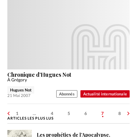
Chronique d’Hugues Not
À Grégory
Hugues Not
Abonnés
Actualité internationale
21 Mai 2007
1
…
4
5
6
7
8
ARTICLES LES PLUS LUS
Les prophéties de l’Apocalypse,