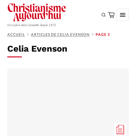
Un repère dans l'actualité depuis 1872
ACCUEIL
ARTICLES DE CELIA EVENSON
PAGE 3
S'ABONNER
Celia Evenson
Monde
Eglises
Opinions
Tous les articles
Faire un don
Emploi
Se connecter