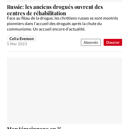
Édition: Internationale
Russie: les anciens drogués ouvrent des
Devise:
CHF
centres de réhabilitation
Face au fléau de la drogue, les chrétiens russes se sont montrés
RUBRIQUES
pionniers dans l’accueil des drogués après la chute du
Tous les articles
Actualité chrétienne
communisme. Un accueil encore d’actualité.
Actualité internationale
Chronique
Culture
Celia Evenson
Abonnés
Dossier
5 Mar 2023
Dossier
Eglises
Foi
Génération réveil
Monde
Opinions
Publireportage
Relations Aujourd'hui
Société
Tour du monde des Eglises
Trait d'Ixène
Vécu
Vie Intérieure
Mon témoignage en 2’