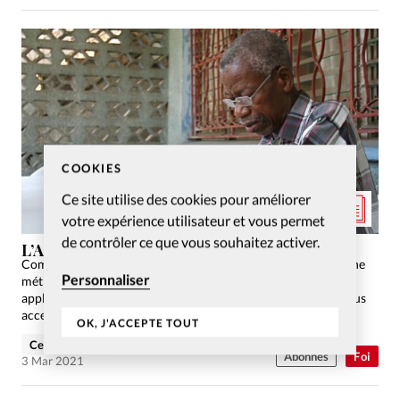
COOKIES
Ce site utilise des cookies pour améliorer
votre expérience utilisateur et vous permet
de contrôler ce que vous souhaitez activer.
L’Apocalypse, impossible à lire?
Comme les autres livres de la Bible, l’Apocalypse nécessite une
Personnaliser
méthode de lecture pragmatique. Comprendre, analyser et
appliquer ce livre si mystérieux devient dès lors beaucoup plus
accessible.
OK, J'ACCEPTE TOUT
Celia Evenson
Abonnés
Foi
3 Mar 2021