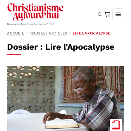
Un repère dans l'actualité depuis 1872
ACCUEIL
TOUS LES ARTICLES
LIRE L'APOCALYPSE
S'ABONNER
Dossier :
Lire l'Apocalypse
Monde
Eglises
Opinions
Tous les articles
Faire un don
Emploi
Se connecter