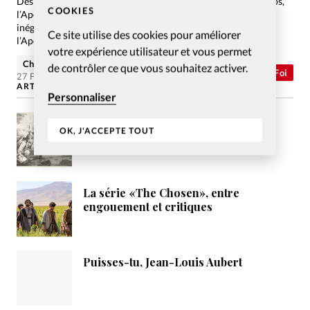
Des mystères aux interprétations farfelues sur la fin des temps,
COOKIES
l’Apocalypse suscite une curiosité spirituelle et intellectuelle
inégalée. Face aux nouveaux collapsologues, le sens de
Ce site utilise des cookies pour améliorer
l’Apocalypse tient avant tout dans son message d’espérance.
votre expérience utilisateur et vous permet
Christelle Bankolé
de contrôler ce que vous souhaitez activer.
Abonnés
Foi
27 Fév 2021
ARTICLES LES PLUS LUS
Personnaliser
Les prophéties de l’Apocalypse,
OK, J'ACCEPTE TOUT
comment les interpréter ?
La série «The Chosen», entre
engouement et critiques
Puisses-tu, Jean-Louis Aubert