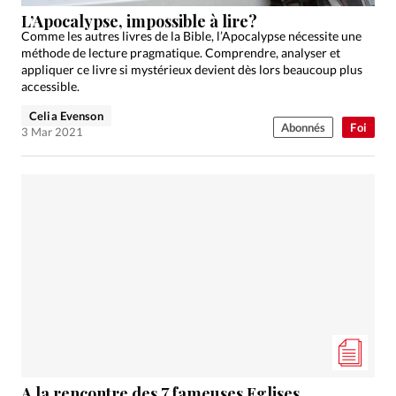
Édition: Internationale
L’Apocalypse, impossible à lire?
Devise:
CHF
Comme les autres livres de la Bible, l’Apocalypse nécessite une
méthode de lecture pragmatique. Comprendre, analyser et
RUBRIQUES
appliquer ce livre si mystérieux devient dès lors beaucoup plus
Tous les articles
Actualité chrétienne
accessible.
Actualité internationale
Chronique
Culture
Celia Evenson
Abonnés
Foi
3 Mar 2021
Dossier
Eglises
Foi
Génération réveil
Monde
Opinions
Publireportage
Relations Aujourd'hui
Société
Tour du monde des Eglises
Trait d'Ixène
Vécu
Vie Intérieure
A la rencontre des 7 fameuses Eglises