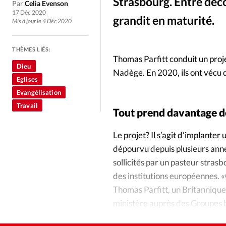
Culture
Dossier
Eglises
Strasbourg. Entre déc
Par
Celia Evenson
17 Déc 2020
grandit en maturité.
Mis à jour le 4 Déc 2020
Génération réveil
Monde
THÈMES LIÉS:
Thomas Parfitt conduit un proje
Publireportage
Relations Auj
Dieu
Nadège. En 2020, ils ont vécu d
Eglises
Société
Tour du monde des Eg
Evangélisation
Travail
Tout prend davantage d
Trait d'Ixène
Vécu
Vie Int
Le projet? Il s’agit d’implanter
dépourvu depuis plusieurs année
sollicités par un pasteur strasb
des institutions européennes. «
Thomas Parfitt, un Britannique
ministère auprès des Groupes bi
de Strasbourg, c’est un retour 