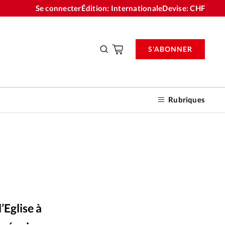
Se connecter
Édition: Internationale
Devise:
CHF
S'ABONNER
Rubriques
nnements
n don
’Eglise à