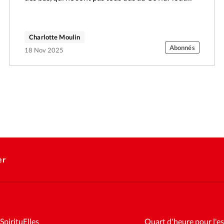
Charlotte Moulin
Abonnés
18 Nov 2025
er
SpirituElles
Quart d'heure pour l'es