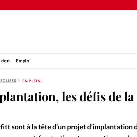
n don
Emploi
EGLISES
EN PLEINE IMPLANTATION, LES DÉFIS DE LA PANDÉMIE
Accueil
lantation, les défis de la
rétienne
Les abo
nique
Faire u
tt sont à la tête d’un projet d’implantation d