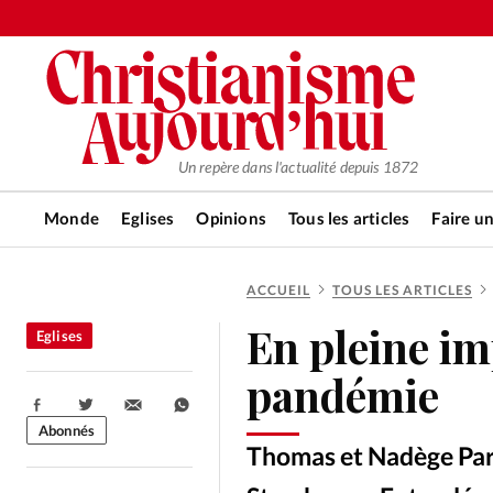
Un repère dans l'actualité depuis 1872
Monde
Eglises
Opinions
Tous les articles
Faire u
ACCUEIL
TOUS LES ARTICLES
RUBRIQUES
En pleine imp
Eglises
Tous les articles
Actualité ch
pandémie
Partager:
Actualité internationale
Chro
Abonnés
Thomas et Nadège Parfi