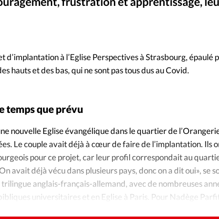
Foi
La bout
ouragement, frustration et apprentissage, le
À propo
Opinions
La réda
t d’implantation à l’Eglise Perspectives à Strasbourg, épaulé 
ourd'hui
es hauts et des bas, qui ne sont pas tous dus au Covid.
Mon co
lises
Changem
e temps que prévu
érieure
 une nouvelle Eglise évangélique dans le quartier de l’Orangerie
Nous co
s. Le couple avait déjà à cœur de faire de l’implantation. Ils o
ourgeois pour ce projet, car leur profil correspondait au quarti
Emploi
On avait déjà vécu dans plusieurs pays, donc on a dit oui», se s
 trilingue anglais-français-allemand, avec de nombreuses ann
bliques universitaires et en Eglise à Paris. Pour Nadège Parfit
aux sources.