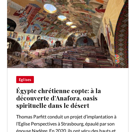
Eglises
Égypte chrétienne copte: à la
découverte d’Anafora, oasis
spirituelle dans le désert
Thomas Parfitt conduit un projet d’implantation à
l’Eglise Perspectives à Strasbourg, épaulé par son
épouse Nadège. En 2020, ils ont vécu des hauts et