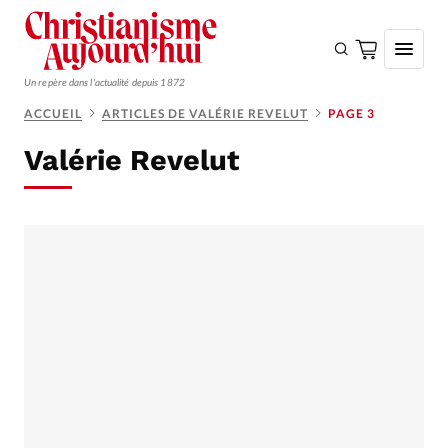
Un repère dans l'actualité depuis 1872
ACCUEIL
ARTICLES DE VALÉRIE REVELUT
PAGE 3
S'ABONNER
Valérie Revelut
Monde
Eglises
Opinions
Tous les articles
Faire un don
Emploi
Se connecter