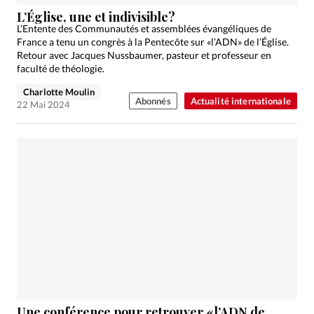
Édition: Internationale
L’Église, une et indivisible?
Devise:
CHF
L’Entente des Communautés et assemblées évangéliques de
France a tenu un congrès à la Pentecôte sur «l’ADN» de l’Église.
RUBRIQUES
Retour avec Jacques Nussbaumer, pasteur et professeur en
Tous les articles
Actualité chrétienne
faculté de théologie.
Actualité internationale
Chronique
Culture
Charlotte Moulin
Abonnés
Actualité internationale
22 Mai 2024
Dossier
Eglises
Foi
Génération réveil
Monde
Opinions
Publireportage
Relations Aujourd'hui
Société
Tour du monde des Eglises
Trait d'Ixène
Vécu
Vie Intérieure
Une conférence pour retrouver «l’ADN de