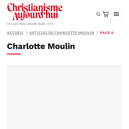
Un repère dans l'actualité depuis 1872
ACCUEIL
ARTICLES DE CHARLOTTE MOULIN
PAGE 4
S'ABONNER
Charlotte Moulin
Monde
Eglises
Opinions
Tous les articles
Faire un don
Emploi
Se connecter