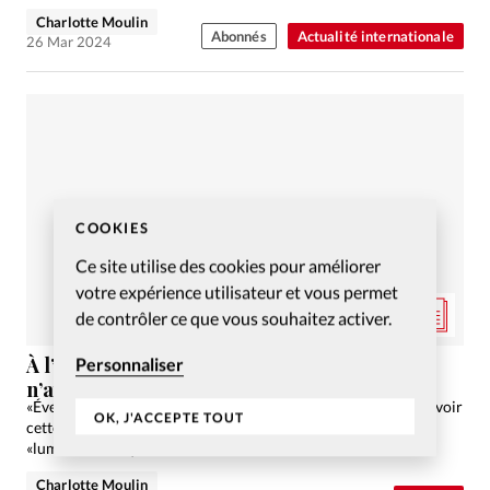
Charlotte Moulin
Abonnés
Actualité internationale
26 Mar 2024
COOKIES
Ce site utilise des cookies pour améliorer
votre expérience utilisateur et vous permet
de contrôler ce que vous souhaitez activer.
À l’aube d’une nouvelle ère, le réveil qu’on
Personnaliser
n’attendait pas
«Éveillé». Voilà ce que signifie le terme «woke». Doit-on percevoir
OK, J'ACCEPTE TOUT
cette culture comme une autre «renaissance» ou d’autres
«lumières»? Enquête.
Charlotte Moulin