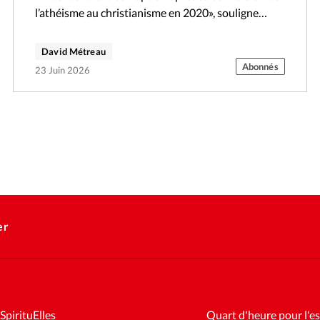
l’athéisme au christianisme en 2020», souligne
Janet Epp Buckingham, directrice du…
David Métreau
Abonnés
23 Juin 2026
er
SpirituElles
Quart d'heure pour l'es