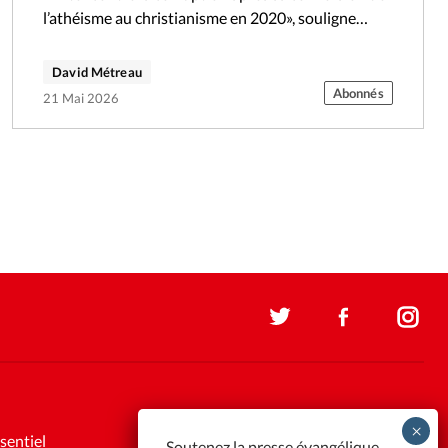
l’athéisme au christianisme en 2020», souligne
Janet Epp Buckingham, directrice du…
David Métreau
Abonnés
21 Mai 2026
sentiel
Soutenez la presse évangélique.