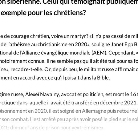
Foi
La bout
n sibérienne. Celui qui témoignait publiquem
n exemple pour les chrétiens?
À propo
Opinions
La réda
e de courage chrétien, voire un martyr? «Il n’a pas cessé de mil
ourd'hui
 de l’athéisme au christianisme en 2020», souligne Janet Epp
Mon co
ational de l’Alliance évangélique mondiale (AEM). Cependant, «
lises
otoirement connue. Il ne semble pas qu’il ait été tué pour sa fo
Changem
ine», recadre-t-elle. Or, depuis peu, le militant russe affirmait 
érieure
ment en accord avec ce qu’il puisait dans la Bible.
Nous co
ime russe, Alexeï Navalny, avocat et politicien, est mort le 16
Emploi
Arctique dans laquelle il avait été transféré en décembre 2021
isonnement en 2020, il est soigné en Allemagne puis retourne
son combat. Il est arrêté peu après avoir posé le pied sur le sol
2021: dix-neuf ans de prison pour «extrémisme».