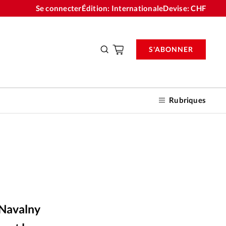
Se connecter
Édition: Internationale
Devise:
CHF
S'ABONNER
Rubriques
nnements
n don
 Navalny