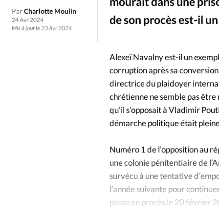
Culture
Dossier
Eglises
mourait dans une priso
Par
Charlotte Moulin
de son procès est-il u
24 Avr 2024
Génération réveil
Monde
Mis à jour le 23 Avr 2024
Alexeï Navalny est-il un exempl
Publireportage
Relations Auj
corruption après sa conversion
directrice du plaidoyer intern
Société
Tour du monde des Eg
chrétienne ne semble pas être n
qu’il s’opposait à Vladimir Pout
Trait d'Ixène
Vécu
Vie Int
démarche politique était pleine
Numéro 1 de l’opposition au rég
une colonie pénitentiaire de l’
survécu à une tentative d’empo
l’année suivante pour continuer 
passe en procès le 20 février 