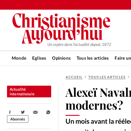
Un repère dans l'actualité depuis 1872
Monde
Eglises
Opinions
Tous les articles
Faire u
ACCUEIL
TOUS LES ARTICLES
RUBRIQUES
Alexeï Naval
Actualité
Tous les articles
Actualité ch
internationale
modernes?
Actualité internationale
Chro
Partager:
Abonnés
Un mois avant la rééle