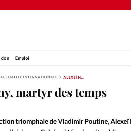
n don
Emploi
ACTUALITÉ INTERNATIONALE
ALEXEÏ NAVALNY, MARTYR DES TEMPS MODERNES?
Accueil
ny, martyr des temps
rétienne
Les abo
nique
Faire u
ction triomphale de Vladimir Poutine, Alexeï