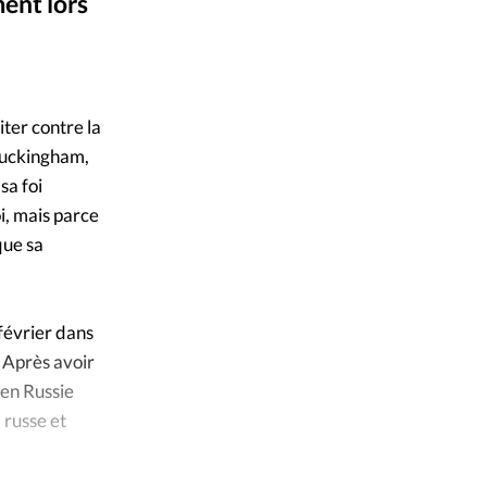
ique
ent lors
s
Wikimedia
©
ction
iter contre la
 Buckingham,
mpte
sa foi
i, mais parce
ement d'adresse
que sa
ntacter
 février dans
. Après avoir
 en Russie
 russe et