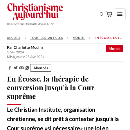
Un repère dans l'actualité depuis 1872
ACCUEIL
TOUS LES ARTICLES
MONDE
EN ÉCOSSE, LA THÉRAPIE DE CONVERSION JUSQU’À LA COUR SUPRÊME
S'ABONNER
Par
Charlotte Moulin
Monde
1 Mai 2024
Monde
Mis à jour le 25 Avr 2024
Eglises
Abonnés
Partager:
Opinions
En Écosse, la thérapie de
Tous les articles
conversion jusqu’à la Cour
suprême
Faire un don
Emploi
Le Christian Institute, organisation
chrétienne, se dit prêt à contester jusqu’à la
Se connecter
Cour suprême «si nécessaire» une loi en