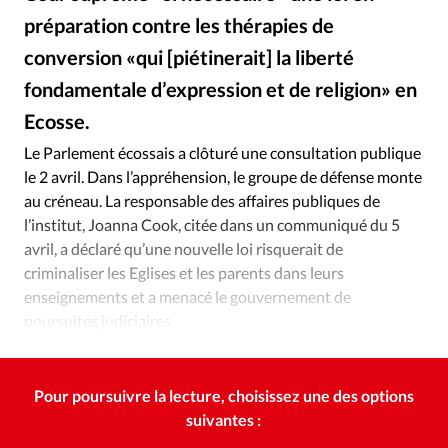
Édition: Internationale
préparation contre les thérapies de
Devise:
CHF
conversion «qui [piétinerait] la liberté
RUBRIQUES
fondamentale d’expression et de religion» en
Tous les articles
Actualité chrétienne
Ecosse.
Freepik Edimbourg
©
Actualité internationale
Chronique
Culture
Le Parlement écossais a clôturé une consultation publique
Dossier
Eglises
Foi
Génération réveil
Monde
le 2 avril. Dans l’appréhension, le groupe de défense monte
Opinions
Publireportage
Relations Aujourd'hui
au créneau. La responsable des affaires publiques de
Société
Tour du monde des Eglises
Trait d'Ixène
l’institut, Joanna Cook, citée dans un communiqué du 5
Vécu
Vie Intérieure
avril, a déclaré qu’une nouvelle loi risquerait de
criminaliser les Eglises et les parents dans leurs
enseignements et a menacé le gouvernement de
poursuites judiciaires.
Pour poursuivre la lecture, choisissez une des options
suivantes :