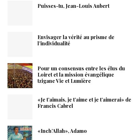
Puisses-tu, Jean-Louis Aubert
Envisager la vérité au prisme de
l’individualité
Pour un consensus entre les élus du
Loiret et la mission évangélique
tzigane Vie et Lumière
«Je t’aimais, je t’aime et je t’aimerai» de
Francis Cabrel
«Inch’Allah», Adamo