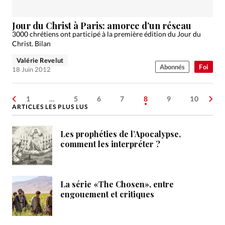
Jour du Christ à Paris: amorce d’un réseau
3000 chrétiens ont participé à la première édition du Jour du
Christ. Bilan
Valérie Revelut
Abonnés
Foi
18 Juin 2012
1
…
5
6
7
8
9
10
ARTICLES LES PLUS LUS
Les prophéties de l’Apocalypse,
comment les interpréter ?
La série «The Chosen», entre
engouement et critiques