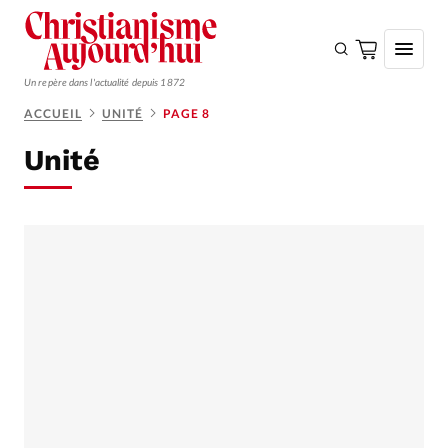
Un repère dans l'actualité depuis 1872
ACCUEIL
UNITÉ
PAGE 8
S'ABONNER
Unité
Monde
Eglises
Opinions
Tous les articles
Faire un don
Emploi
Se connecter