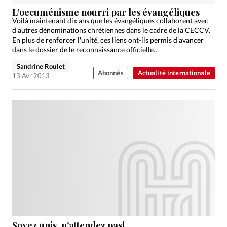
Édition: Internationale
L’oecuménisme nourri par les évangéliques
Devise:
CHF
Voilà maintenant dix ans que les évangéliques collaborent avec
d'autres dénominations chrétiennes dans le cadre de la CECCV.
RUBRIQUES
En plus de renforcer l'unité, ces liens ont-ils permis d'avancer
Tous les articles
Actualité chrétienne
dans le dossier de le reconnaissance officielle…
Actualité internationale
Chronique
Culture
Sandrine Roulet
Abonnés
Actualité internationale
13 Avr 2013
Dossier
Eglises
Foi
Génération réveil
Monde
Opinions
Publireportage
Relations Aujourd'hui
Société
Tour du monde des Eglises
Trait d'Ixène
Vécu
Vie Intérieure
Soyez unis, n’attendez pas!