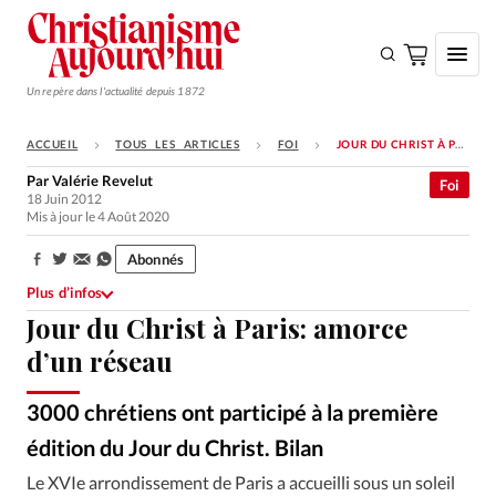
Un repère dans l'actualité depuis 1872
ACCUEIL
TOUS LES ARTICLES
FOI
JOUR DU CHRIST À PARIS: AMORCE D’UN RÉSEAU
S'ABONNER
Par
Valérie Revelut
Foi
18 Juin 2012
Monde
Mis à jour le 4 Août 2020
Eglises
Abonnés
Partager:
Opinions
Plus d’infos
Jour du Christ à Paris: amorce
Tous les articles
d’un réseau
Faire un don
Emploi
3000 chrétiens ont participé à la première
édition du Jour du Christ. Bilan
Alliance Presse
©
Se connecter
Le XVIe arrondissement de Paris a accueilli sous un soleil