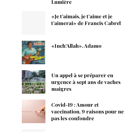
Lumière
«Je t’aimais, je t’aime et je
t’aimerai» de Francis Cabrel
«Inch’Allah», Adamo
Un appel à se préparer en
urgence à sept ans de vaches
maigres
Covid-19 : Amour et
vaccination, 9 raisons pour ne
pas les confondre