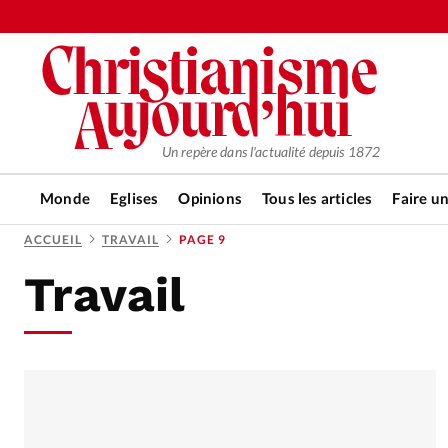
Un repère dans l'actualité depuis 1872
Monde
Eglises
Opinions
Tous les articles
Faire u
ACCUEIL
TRAVAIL
PAGE 9
Travail
RUBRIQUES
Tous les articles
Actualité ch
Actualité internationale
Chro