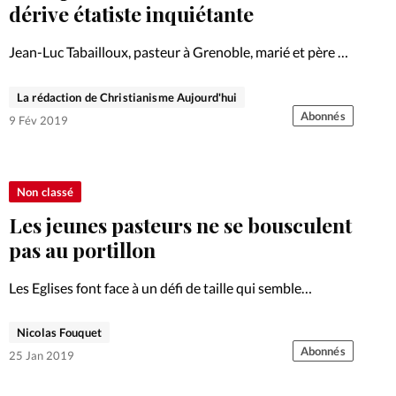
Foi
La bout
dérive étatiste inquiétante
À propo
Opinions
Jean-Luc Tabailloux, pasteur à Grenoble, marié et père de
famille, dénonce la proposition de loi dite «anti-fessée» à
La réda
la portée très symbolique votée le 30 novembre dernier
La rédaction de Christianisme Aujourd'hui
ourd'hui
par l’Assemblée nationale. Cette loi anti-fessée est, à…
Abonnés
9 Fév 2019
Mon co
lises
Changem
Non classé
érieure
Les jeunes pasteurs ne se bousculent
Nous co
pas au portillon
Les Eglises font face à un défi de taille qui semble
Emploi
généralisé: la relève pastorale. De moins en moins de
jeunes se montrent prêts à endosser la responsabilité
Nicolas Fouquet
d’une Eglise. Pour éviter que le troupeau…
Abonnés
25 Jan 2019