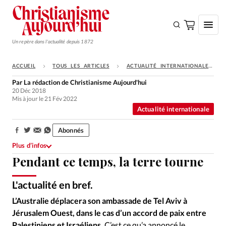
Un repère dans l'actualité depuis 1872
ACCUEIL
TOUS LES ARTICLES
ACTUALITÉ INTERNATIONALE
S'ABONNER
Par
La rédaction de Christianisme Aujourd'hui
20 Déc 2018
Monde
Mis à jour le 21 Fév 2022
Actualité internationale
Eglises
Opinions
Abonnés
Partager:
Plus d’infos
Tous les articles
Pendant ce temps, la terre tourne
Faire un don
L'actualité en bref.
Emploi
Istockphoto - DR - Youtube
©
L’Australie déplacera son ambassade de Tel Aviv à
Se connecter
Jérusalem Ouest, dans le cas d’un accord de paix entre
Palestiniens et Israéliens.
C’est ce qu’a annoncé le