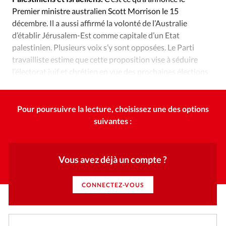
Édition: Internationale
Premier ministre australien Scott Morrison le 15
Devise:
CHF
décembre. Il a aussi affirmé la volonté de l’Australie
d’établir Jérusalem-Est comme capitale d’un Etat
RUBRIQUES
palestinien. Plusieurs voix s’y sont opposées. Le Parti
Tous les articles
Actualité chrétienne
travailliste estime que cette proposition vise à séduire
Actualité internationale
Chronique
Culture
l’électorat juif et chrétien en vue des prochaines élections
Dossier
Eglises
Foi
Génération réveil
Monde
présidentielles en Australie.
Opinions
Publireportage
Relations Aujourd'hui
Pour poursuivre la lecture, choisissez une des options
Société
Tour du monde des Eglises
Trait d'Ixène
suivantes :
Vécu
Vie Intérieure
Vous avez déjà un compte ?
CONNECTEZ-VOUS