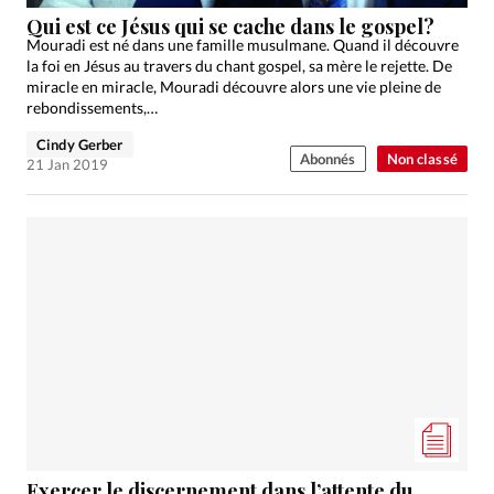
Édition: Internationale
Qui est ce Jésus qui se cache dans le gospel?
Devise:
CHF
Mouradi est né dans une famille musulmane. Quand il découvre
la foi en Jésus au travers du chant gospel, sa mère le rejette. De
RUBRIQUES
miracle en miracle, Mouradi découvre alors une vie pleine de
Tous les articles
Actualité chrétienne
rebondissements,…
Actualité internationale
Chronique
Culture
Cindy Gerber
Abonnés
Non classé
21 Jan 2019
Dossier
Eglises
Foi
Génération réveil
Monde
Opinions
Publireportage
Relations Aujourd'hui
Société
Tour du monde des Eglises
Trait d'Ixène
Vécu
Vie Intérieure
Exercer le discernement dans l’attente du