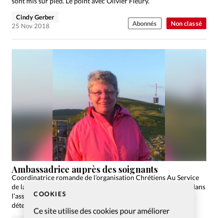
sont mis sur pied. Le point avec Olivier Fleury.
Cindy Gerber
Abonnés
Non classé
25 Nov 2018
Ambassadrice auprès des soignants
Coordinatrice romande de l’organisation Chrétiens Au Service
de la Santé (CASS), Marylin Rollier. est également impliquée dans
COOKIES
l’association évangélique Femmes 2000 en Suisse. Engagée et
déterminée, elle s’appuie sur Dieu pour mener à bien tous…
Ce site utilise des cookies pour améliorer