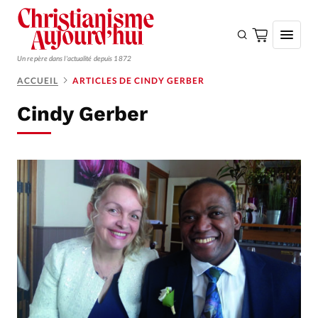
Un repère dans l'actualité depuis 1872
ACCUEIL
ARTICLES DE CINDY GERBER
S'ABONNER
Cindy Gerber
Monde
Eglises
Opinions
Tous les articles
Faire un don
Emploi
Se connecter