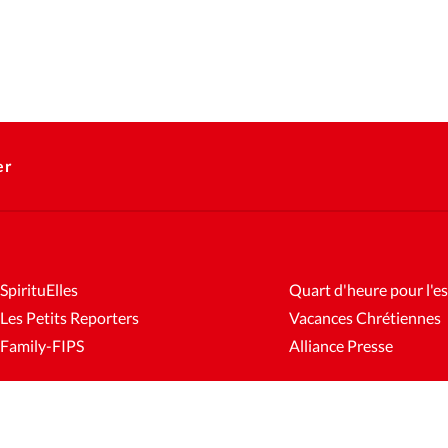
er
SpirituElles
Quart d'heure pour l'es
Les Petits Reporters
Vacances Chrétiennes
Family-FIPS
Alliance Presse
es
Mentions légales
Gestion des cookies