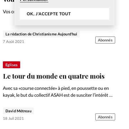
Vos courriers sur les sujets récents
OK, J'ACCEPTE TOUT
La rédaction de Christianisme Aujourd'hui
Abonnés
7 Août 2021
Eglises
Le tour du monde en quatre mois
Avec sa «course connectée» à pied, en poussette ou en
kayak, le but du collectif ASAH est de susciter l’intérêt du
grand public pour des projets humanitaires. Une
initiative qui rassemble.
David Métreau
Abonnés
18 Juil 2021