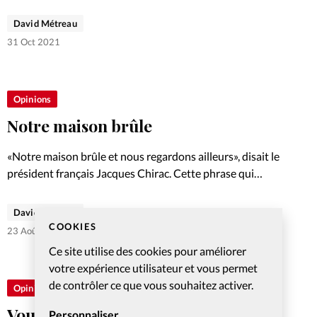
COP26 en Ecosse. Face à une situation d’urgence pour
l’humanité, les chrétiens sont appelés à se mobiliser
David Métreau
concrètement et à compter sur les…
31 Oct 2021
Opinions
Notre maison brûle
«Notre maison brûle et nous regardons ailleurs», disait le
président français Jacques Chirac. Cette phrase qui
semble plus que jamais d'actualité peut s'appliquer à
d'autres sphères. L'édito de la rédaction.
David Métreau
COOKIES
23 Août 2021
Ce site utilise des cookies pour améliorer
votre expérience utilisateur et vous permet
de contrôler ce que vous souhaitez activer.
Opinions
Vous avez le dernier mot
Personnaliser