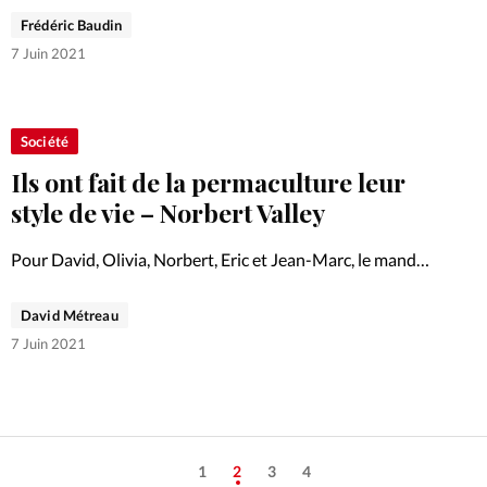
encourage les chrétiens à s’intéresser à une
Frédéric Baudin
permaculture alliant approche prophétique…
7 Juin 2021
Société
Ils ont fait de la permaculture leur
style de vie – Norbert Valley
Pour David, Olivia, Norbert, Eric et Jean-Marc, le mandat
divin de prendre soin de la Création est concret et
possible au quotidien. Engagés, ils maîtrisent l’art de la
David Métreau
permaculture. Episode 4/4 avec le pasteur Norbert…
7 Juin 2021
1
2
3
4