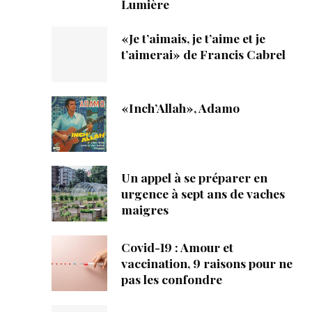
Lumière
«Je t’aimais, je t’aime et je
t’aimerai» de Francis Cabrel
«Inch’Allah», Adamo
Un appel à se préparer en
urgence à sept ans de vaches
maigres
Covid-19 : Amour et
vaccination, 9 raisons pour ne
pas les confondre