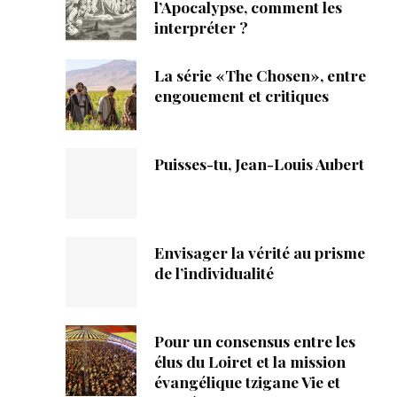
ique
l’Apocalypse, comment les
interpréter ?
s
La série «The Chosen», entre
engouement et critiques
ction
mpte
Puisses-tu, Jean-Louis Aubert
ement d'adresse
ntacter
Envisager la vérité au prisme
de l’individualité
Pour un consensus entre les
élus du Loiret et la mission
évangélique tzigane Vie et