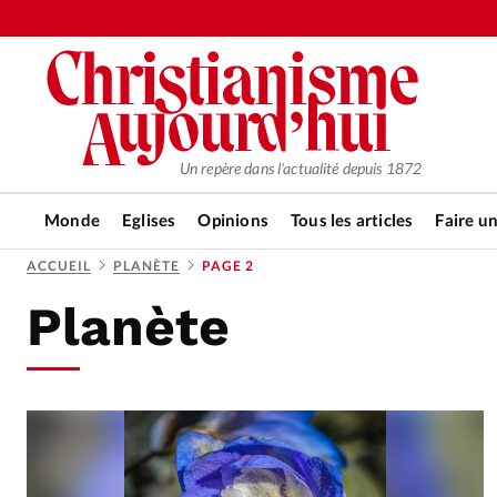
Un repère dans l'actualité depuis 1872
Monde
Eglises
Opinions
Tous les articles
Faire u
ACCUEIL
PLANÈTE
PAGE 2
Planète
RUBRIQUES
Tous les articles
Actualité ch
Actualité internationale
Chro