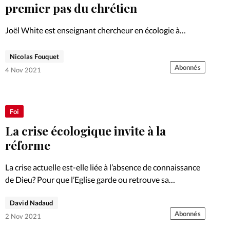
Foi
La bout
premier pas du chrétien
À propo
Opinions
Joël White est enseignant chercheur en écologie à
l’université de Toulouse. Il est vice-président d’A Rocha
La réda
France, une organisation chrétienne de conservation de
Nicolas Fouquet
ourd'hui
la nature. Entretien.
Abonnés
4 Nov 2021
Mon co
lises
Changem
Foi
érieure
La crise écologique invite à la
Nous co
réforme
La crise actuelle est-elle liée à l’absence de connaissance
Emploi
de Dieu? Pour que l’Eglise garde ou retrouve sa
pertinence, une mobilisation en faveur du climat semble
David Nadaud
inévitable.
Abonnés
2 Nov 2021