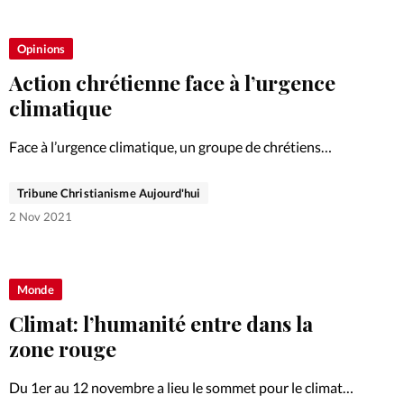
Opinions
Action chrétienne face à l’urgence
climatique
Face à l’urgence climatique, un groupe de chrétiens
engagés appellent à un réveil des consciences parmi les
croyants. Science, fondements bibliques et action en
Tribune Christianisme Aujourd'hui
forment les axes principaux. Parti pris.
2 Nov 2021
Monde
Climat: l’humanité entre dans la
zone rouge
Du 1er au 12 novembre a lieu le sommet pour le climat