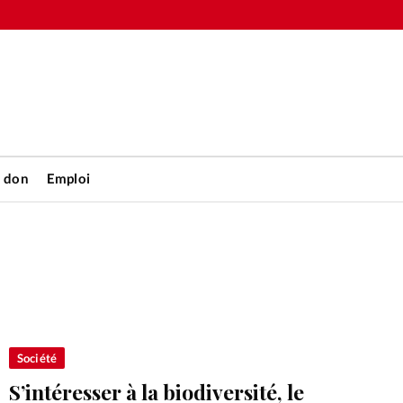
n don
Emploi
Accueil
rétienne
Les abo
nique
Faire u
Société
S’intéresser à la biodiversité, le