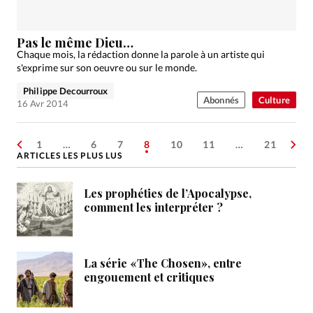
Pas le même Dieu…
Chaque mois, la rédaction donne la parole à un artiste qui
s'exprime sur son oeuvre ou sur le monde.
Philippe Decourroux
Abonnés
Culture
16 Avr 2014
1
…
6
7
8
10
11
…
21
ARTICLES LES PLUS LUS
Les prophéties de l’Apocalypse,
comment les interpréter ?
La série «The Chosen», entre
engouement et critiques