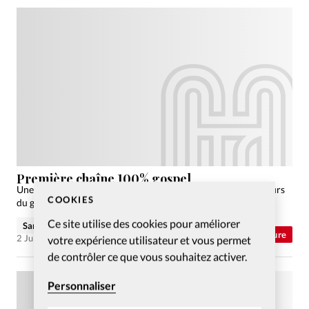
Première chaîne 100% gospel
Une chaîne télévisée de gospel vient d'être lancée. Les amateurs
COOKIES
du genre sont ravis.
Ce site utilise des cookies pour améliorer
Sandrine Roulet
Abonnés
Culture
2 Juin 2014
votre expérience utilisateur et vous permet
de contrôler ce que vous souhaitez activer.
Personnaliser