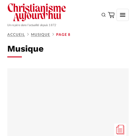
Un repère dans l'actualité depuis 1872
ACCUEIL
MUSIQUE
PAGE 8
S'ABONNER
Musique
Monde
Eglises
Opinions
Tous les articles
Faire un don
Emploi
Se connecter