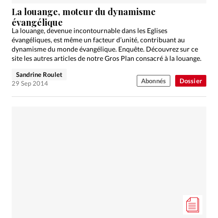
Édition: Internationale
La louange, moteur du dynamisme
Devise:
CHF
évangélique
La louange, devenue incontournable dans les Eglises
RUBRIQUES
évangéliques, est même un facteur d’unité, contribuant au
Tous les articles
Actualité chrétienne
dynamisme du monde évangélique. Enquête. Découvrez sur ce
site les autres articles de notre Gros Plan consacré à la louange.
Actualité internationale
Chronique
Culture
Sandrine Roulet
Dossier
Eglises
Foi
Génération réveil
Monde
Abonnés
Dossier
29 Sep 2014
Opinions
Publireportage
Relations Aujourd'hui
Société
Tour du monde des Eglises
Trait d'Ixène
Vécu
Vie Intérieure