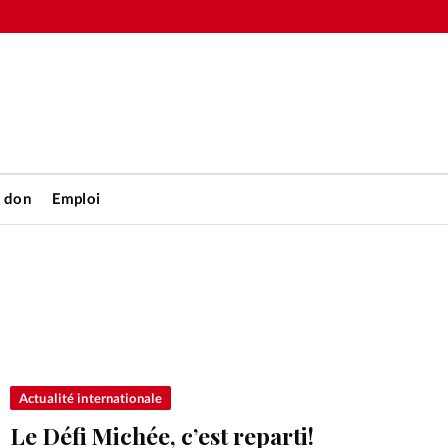
n don
Emploi
Accueil
rétienne
Les abo
nique
Faire u
Actualité internationale
Le Défi Michée, c’est reparti!