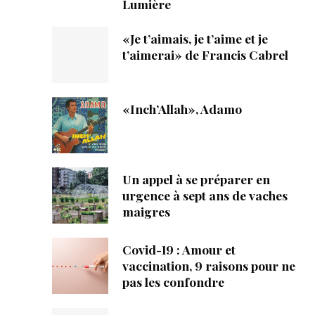
Lumière
«Je t’aimais, je t’aime et je
t’aimerai» de Francis Cabrel
«Inch’Allah», Adamo
Un appel à se préparer en
urgence à sept ans de vaches
maigres
Covid-19 : Amour et
vaccination, 9 raisons pour ne
pas les confondre