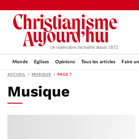
Un repère dans l'actualité depuis 1872
Monde
Eglises
Opinions
Tous les articles
Faire u
ACCUEIL
MUSIQUE
PAGE 7
Musique
RUBRIQUES
Tous les articles
Actualité ch
Actualité internationale
Chro