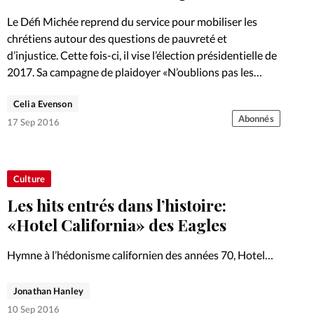
Foi
La bout
Le Défi Michée reprend du service pour mobiliser les
À propo
chrétiens autour des questions de pauvreté et
Opinions
d’injustice. Cette fois-ci, il vise l’élection présidentielle de
2017. Sa campagne de plaidoyer «N’oublions pas les
La réda
ourd'hui
pauvres!» sera présentée…
Celia Evenson
Mon co
Abonnés
17 Sep 2016
lises
Changem
érieure
Culture
Nous co
Les hits entrés dans l’histoire:
«Hotel California» des Eagles
Emploi
Hymne à l’hédonisme californien des années 70, Hotel
California impressionne par son succès: quarante ans
après sa parution, il est encore téléchargé des millions de
Jonathan Hanley
fois chaque année. Les paroles de ce tube phare des…
10 Sep 2016