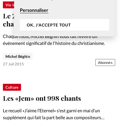
Vie Intérieure
Personnaliser
Le 27 juillet 1975, le recueil de
chantiques JEM est publié
OK, J'ACCEPTE TOUT
Chaque mois, Michel Béghin vous fait revivre un
événement significatif de l'histoire du christianisme.
Michel Béghin
Abonnés
27 Juil 2015
Culture
Les «Jem» ont 998 chants
Le recueil «J’aime l’Eternel» s'est garni en mai d’un
supplément qui fait la part belle aux compositeurs
incontournables et à de nouveaux venus. On ne change