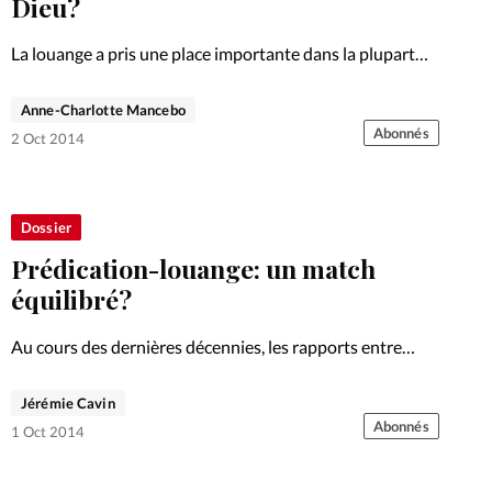
Dieu?
La louange a pris une place importante dans la plupart
des cultes évangéliques. Mais certains chrétiens n'aiment
pas chanter ou n'y arrivent pas... Sont-ils donc dans
Anne-Charlotte Mancebo
l'incapacité de louer Dieu? Découvrez sur ce site les…
Abonnés
2 Oct 2014
Dossier
Prédication-louange: un match
équilibré?
Au cours des dernières décennies, les rapports entre
louange et prédication ont changé. Analyse et
explications. Découvrez sur ce site les autres articles de
Jérémie Cavin
notre Gros Plan consacré à la louange.
Abonnés
1 Oct 2014