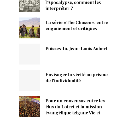
ique
l’Apocalypse, comment les
interpréter ?
s
La série «The Chosen», entre
engouement et critiques
ction
mpte
Puisses-tu, Jean-Louis Aubert
ement d'adresse
ntacter
Envisager la vérité au prisme
de l’individualité
Pour un consensus entre les
élus du Loiret et la mission
évangélique tzigane Vie et