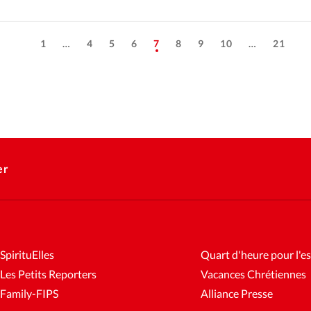
1
…
4
5
6
7
8
9
10
…
21
er
SpirituElles
Quart d'heure pour l'es
Les Petits Reporters
Vacances Chrétiennes
Family-FIPS
Alliance Presse