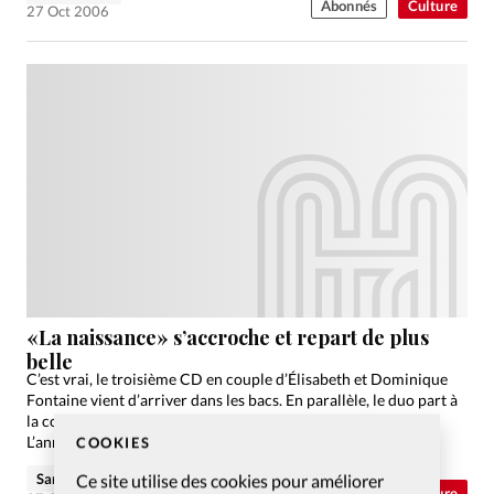
Abonnés
Culture
27 Oct 2006
«La naissance» s’accroche et repart de plus
belle
C’est vrai, le troisième CD en couple d’Élisabeth et Dominique
Fontaine vient d’arriver dans les bacs. En parallèle, le duo part à
la conquête du monde anglophone avec son album Roots.
L’année prochaine, ils fêteront…
COOKIES
Ce site utilise des cookies pour améliorer
Sandrine Roulet
Abonnés
Culture