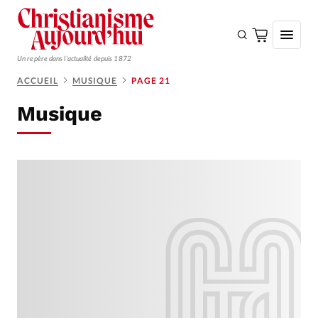
Un repère dans l'actualité depuis 1872
ACCUEIL
MUSIQUE
PAGE 21
S'ABONNER
Musique
Monde
Eglises
Opinions
Tous les articles
Faire un don
Emploi
Se connecter