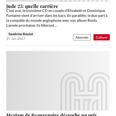
Édition: Internationale
Jude 25: quelle carrière
Devise:
CHF
C’est vrai, le troisième CD en couple d’Élisabeth et Dominique
Fontaine vient d’arriver dans les bacs. En parallèle, le duo part à
RUBRIQUES
la conquête du monde anglophone avec son album Roots.
Tous les articles
Actualité chrétienne
L’année prochaine, ils fêteront…
Actualité internationale
Chronique
Culture
Sandrine Roulet
Abonnés
Culture
25 Jan 2007
Dossier
Eglises
Foi
Génération réveil
Monde
Opinions
Publireportage
Relations Aujourd'hui
Société
Tour du monde des Eglises
Trait d'Ixène
Vécu
Vie Intérieure
Myriam de Beaurepaire décroche un prix