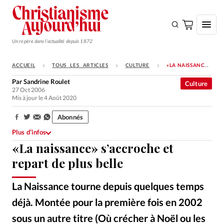
Un repère dans l'actualité depuis 1872
ACCUEIL
TOUS LES ARTICLES
CULTURE
«LA NAISSANCE» S’ACCROCHE ET REPART DE PLUS BELLE
S'ABONNER
Par
Sandrine Roulet
Culture
27 Oct 2006
Monde
Mis à jour le 4 Août 2020
Eglises
Abonnés
Partager:
Opinions
Plus d’infos
«La naissance» s’accroche et
Tous les articles
repart de plus belle
Faire un don
Emploi
La Naissance tourne depuis quelques temps
déjà. Montée pour la première fois en 2002
Se connecter
sous un autre titre (Où crécher à Noël ou les