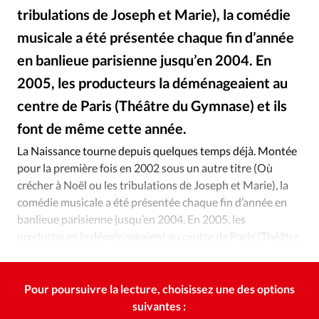
Édition: Internationale
tribulations de Joseph et Marie), la comédie
Devise:
CHF
musicale a été présentée chaque fin d’année
RUBRIQUES
en banlieue parisienne jusqu’en 2004. En
Tous les articles
Actualité chrétienne
2005, les producteurs la déménageaient au
Actualité internationale
Chronique
Culture
centre de Paris (Théâtre du Gymnase) et ils
Dossier
Eglises
Foi
Génération réveil
Monde
font de même cette année.
Opinions
Publireportage
Relations Aujourd'hui
La Naissance tourne depuis quelques temps déjà. Montée
Société
Tour du monde des Eglises
Trait d'Ixène
pour la première fois en 2002 sous un autre titre (Où
Vécu
Vie Intérieure
crécher à Noël ou les tribulations de Joseph et Marie), la
comédie musicale a été présentée chaque fin d’année en
banlieue parisienne jusqu’en 2004. En 2005, les
producteurs la déménageaient au centre de Paris (Théâtre
du Gymnase) et ils font de même cette année.
Pour poursuivre la lecture, choisissez une des options
suivantes :