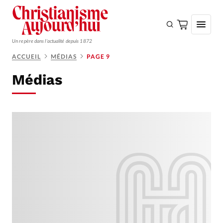
Un repère dans l'actualité depuis 1872
ACCUEIL
MÉDIAS
PAGE 9
S'ABONNER
Médias
Monde
Eglises
Opinions
Tous les articles
Faire un don
Emploi
Se connecter