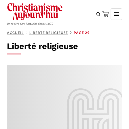
Un repère dans l'actualité depuis 1872
ACCUEIL
LIBERTÉ RELIGIEUSE
PAGE 29
S'ABONNER
Liberté religieuse
Monde
Eglises
Opinions
Tous les articles
Faire un don
Emploi
Se connecter