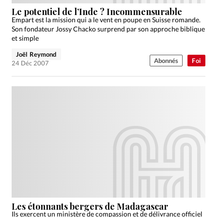
Édition: Internationale
Le potentiel de l’Inde ? Incommensurable
Devise:
CHF
Empart est la mission qui a le vent en poupe en Suisse romande.
Son fondateur Jossy Chacko surprend par son approche biblique
RUBRIQUES
et simple
Tous les articles
Actualité chrétienne
Joël Reymond
Abonnés
Foi
Actualité internationale
Chronique
Culture
24 Déc 2007
Dossier
Eglises
Foi
Génération réveil
Monde
Opinions
Publireportage
Relations Aujourd'hui
Société
Tour du monde des Eglises
Trait d'Ixène
Vécu
Vie Intérieure
Les étonnants bergers de Madagascar
Ils exercent un ministère de compassion et de délivrance officiel