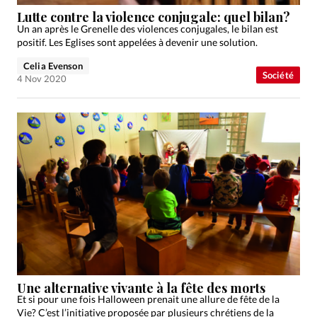
Édition: Internationale
Lutte contre la violence conjugale: quel bilan?
Devise:
CHF
Un an après le Grenelle des violences conjugales, le bilan est
positif. Les Eglises sont appelées à devenir une solution.
RUBRIQUES
Celia Evenson
Tous les articles
Actualité chrétienne
Société
4 Nov 2020
Actualité internationale
Chronique
Culture
Dossier
Eglises
Foi
Génération réveil
Monde
Opinions
Publireportage
Relations Aujourd'hui
Société
Tour du monde des Eglises
Trait d'Ixène
Vécu
Vie Intérieure
Une alternative vivante à la fête des morts
Et si pour une fois Halloween prenait une allure de fête de la
Vie? C’est l’initiative proposée par plusieurs chrétiens de la