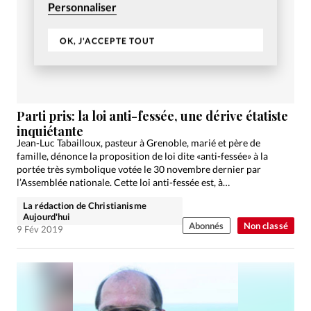
Personnaliser
OK, J'ACCEPTE TOUT
Parti pris: la loi anti-fessée, une dérive étatiste
inquiétante
Jean-Luc Tabailloux, pasteur à Grenoble, marié et père de
famille, dénonce la proposition de loi dite «anti-fessée» à la
portée très symbolique votée le 30 novembre dernier par
l’Assemblée nationale. Cette loi anti-fessée est, à…
La rédaction de Christianisme
Aujourd'hui
Abonnés
Non classé
9 Fév 2019