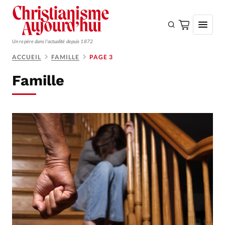
Un repère dans l'actualité depuis 1872
ACCUEIL
FAMILLE
PAGE 3
S'ABONNER
Famille
Monde
Eglises
Opinions
Tous les articles
Faire un don
Emploi
Se connecter