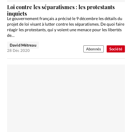
Édition: Internationale
Loi contre les séparatismes : les protestants
Devise:
CHF
inquiets
Le gouvernement français a précisé le 9 décembre les détails du
RUBRIQUES
projet de loi visant à lutter contre les séparatismes. De quoi faire
Tous les articles
Actualité chrétienne
réagir les protestants, qui y voient une menace pour les libertés
de…
Actualité internationale
Chronique
Culture
David Métreau
Dossier
Eglises
Foi
Génération réveil
Monde
Abonnés
Société
28 Déc 2020
Opinions
Publireportage
Relations Aujourd'hui
Société
Tour du monde des Eglises
Trait d'Ixène
Vécu
Vie Intérieure