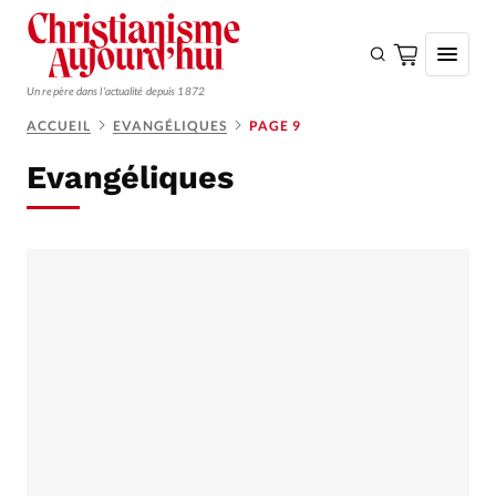
Un repère dans l'actualité depuis 1872
ACCUEIL
EVANGÉLIQUES
PAGE 9
S'ABONNER
Evangéliques
Monde
Eglises
Opinions
Tous les articles
Faire un don
Emploi
Se connecter