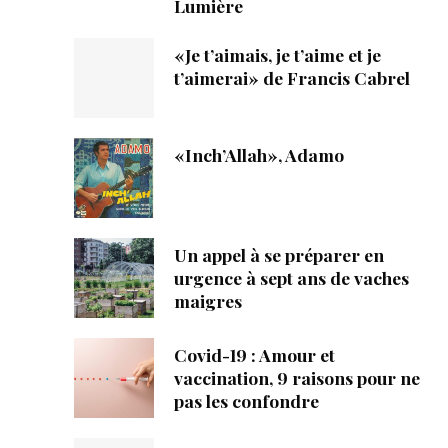
Lumière
«Je t’aimais, je t’aime et je
t’aimerai» de Francis Cabrel
«Inch’Allah», Adamo
Un appel à se préparer en
urgence à sept ans de vaches
maigres
Covid-19 : Amour et
vaccination, 9 raisons pour ne
pas les confondre