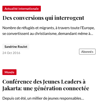
Actualité internationale
Des conversions qui interrogent
Nombre de réfugiés et migrants, à travers toute l’Europe,
se convertissent au christianisme, demandant même à
être baptisés. Enquête.
Sandrine Roulet
Abonnés
24 Oct 2016
Monde
Conférence des Jeunes Leaders à
Jakarta: une génération connectée
Depuis cet été, un millier de jeunes responsables
évangéliques des quatre coins du globe sont connectés!