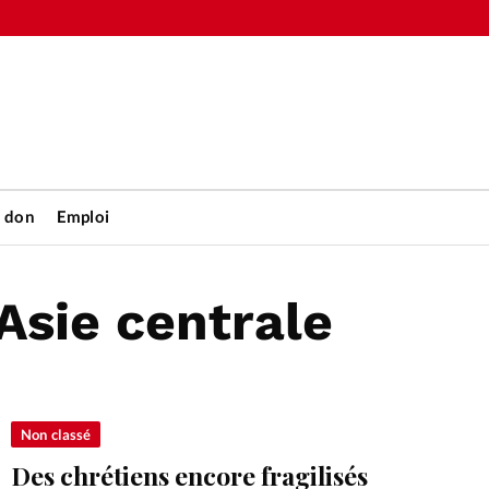
n don
Emploi
Asie centrale
Accueil
rétienne
Les abo
nique
Faire u
Non classé
Des chrétiens encore fragilisés