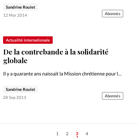
annoncer l’Evangile?
Sandrine Roulet
Abonnés
12 Mar 2014
Actualité internationale
De la contrebande à la solidarité
globale
Il y a quarante ans naissait la Mission chrétienne pour les
pays de l’Est (MCE). Deux témoins de la première heure
racontent ce qu’ils y ont vécu.
Sandrine Roulet
Abonnés
28 Sep 2013
1
2
3
4