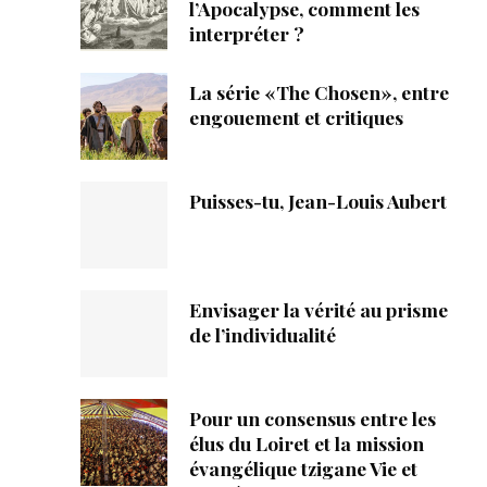
ique
l’Apocalypse, comment les
interpréter ?
s
La série «The Chosen», entre
engouement et critiques
ction
mpte
Puisses-tu, Jean-Louis Aubert
ement d'adresse
ntacter
Envisager la vérité au prisme
de l’individualité
Pour un consensus entre les
élus du Loiret et la mission
évangélique tzigane Vie et