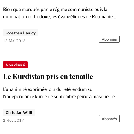
Foi
La bout
Bien que marqués par le régime communiste puis la
À propo
domination orthodoxe, les évangéliques de Roumanie
Opinions
s’investissent pour leur pays. Analyse.
La réda
Jonathan Hanley
ourd'hui
Abonnés
13 Mai 2018
Mon co
lises
Changem
Non classé
érieure
Le Kurdistan pris en tenaille
Nous co
L’unanimité exprimée lors du référendum sur
l’indépendance kurde de septembre peine à masquer les
Emploi
tensions. Analyse.
Christian Willi
Abonnés
2 Nov 2017