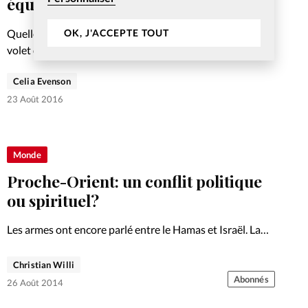
équivoque
Quelle liberté pour les évangéliques en Russie? Treizième
OK, J'ACCEPTE TOUT
volet de notre série sur les pays du monde.
Celia Evenson
23 Août 2016
Monde
Proche-Orient: un conflit politique
ou spirituel?
Les armes ont encore parlé entre le Hamas et Israël. La
rédaction a convié à une interview-débat le pasteur
palestinien Hanna Massad et le pasteur et éditeur de
Christian Willi
«Keren-Israël» Jean-Marc Thobois.
Abonnés
26 Août 2014