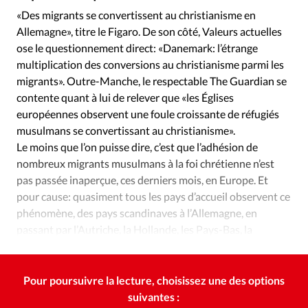
Édition: Internationale
«Des migrants se convertissent au christianisme en
Devise:
CHF
Allemagne», titre le Figaro. De son côté, Valeurs actuelles
ose le questionnement direct: «Danemark: l’étrange
RUBRIQUES
multiplication des conversions au christianisme parmi les
Tous les articles
Actualité chrétienne
migrants». Outre-Manche, le respectable The Guardian se
Actualité internationale
Chronique
Culture
contente quant à lui de relever que «les Églises
Dossier
Eglises
Foi
Génération réveil
Monde
européennes observent une foule croissante de réfugiés
Opinions
Publireportage
Relations Aujourd'hui
musulmans se convertissant au christianisme».
Le moins que l’on puisse dire, c’est que l’adhésion de
Société
Tour du monde des Eglises
Trait d'Ixène
nombreux migrants musulmans à la foi chrétienne n’est
Vécu
Vie Intérieure
pas passée inaperçue, ces derniers mois, en Europe. Et
pour cause: quasiment tous les pays d’accueil observent ce
phénomène, des pays scandinaves à l’Allemagne, en
passant par l’Autriche, la Hollande, les Pays-Bas, la
Grande-Bretagne et la Belgique.
Pour poursuivre la lecture, choisissez une des options
suivantes :