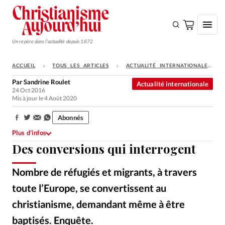
Un repère dans l'actualité depuis 1872
ACCUEIL
TOUS LES ARTICLES
ACTUALITÉ INTERNATIONALE
S'ABONNER
Par
Sandrine Roulet
Actualité internationale
24 Oct 2016
Monde
Mis à jour le 4 Août 2020
Eglises
Abonnés
Partager:
Opinions
Plus d’infos
Des conversions qui interrogent
Tous les articles
Faire un don
Nombre de réfugiés et migrants, à travers
Emploi
toute l’Europe, se convertissent au
christianisme, demandant même à être
Se connecter
baptisés. Enquête.
IStock
©