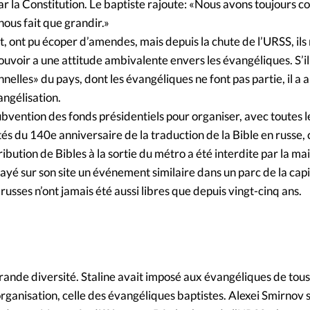
ar la Constitution. Le baptiste rajoute: «Nous avons toujours c
nous fait que grandir.»
 ont pu écoper d’amendes, mais depuis la chute de l’URSS, ils 
ouvoir a une attitude ambivalente envers les évangéliques. S’i
nnelles» du pays, dont les évangéliques ne font pas partie, il a a
angélisation.
bvention des fonds présidentiels pour organiser, avec toutes l
ités du 140e anniversaire de la traduction de la Bible en russe,
bution de Bibles à la sortie du métro a été interdite par la mai
layé sur son site un événement similaire dans un parc de la capi
usses n’ont jamais été aussi libres que depuis vingt-cinq ans.
rande diversité. Staline avait imposé aux évangéliques de tous
rganisation, celle des évangéliques baptistes. Alexei Smirnov se