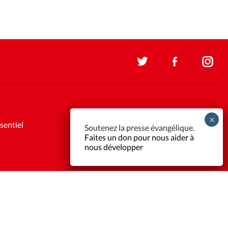
sentiel
Soutenez la presse évangélique.
Faites un don pour nous aider à
nous développer
Support et maintenance:
Solutions Kläy