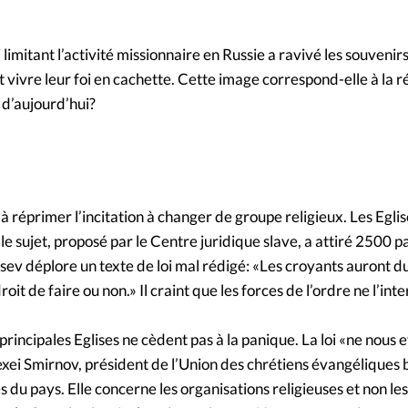
Foi
La bout
À propo
Opinions
oi limitant l’activité missionnaire en Russie a ravivé les souveni
t vivre leur foi en cachette. Cette image correspond-elle à la r
La réda
d’aujourd’hui?
ourd'hui
Mon co
lises
Changem
 à réprimer l’incitation à changer de groupe religieux. Les Egli
érieure
le sujet, proposé par le Centre juridique slave, a attiré 2500 p
Nous co
ntsev déplore un texte de loi mal rédigé: «Les croyants auront d
oit de faire ou non.» Il craint que les forces de l’ordre ne l’int
Emploi
rincipales Eglises ne cèdent pas à la panique. La loi «ne nous e
exei Smirnov, président de l’Union des chrétiens évangéliques 
s du pays. Elle concerne les organisations religieuses et non le