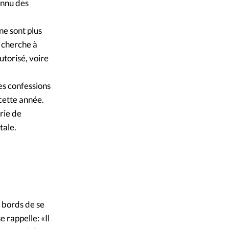
onnu des
ne sont plus
l cherche à
utorisé, voire
es confessions
 cette année.
rie de
tale.
 bords de se
 rappelle: «Il