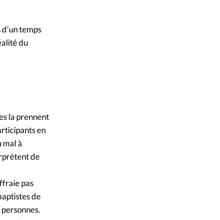
ique
s
rs d’un temps
éalité du
ction
mpte
ement d'adresse
ses la prennent
articipants en
ntacter
u mal à
erprètent de
ffraie pas
baptistes de
s personnes.