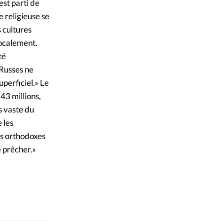
est parti de
e religieuse se
 cultures
localement.
té
 Russes ne
uperficiel.» Le
3 millions,
s vaste du
 les
es orthodoxes
e prêcher.»