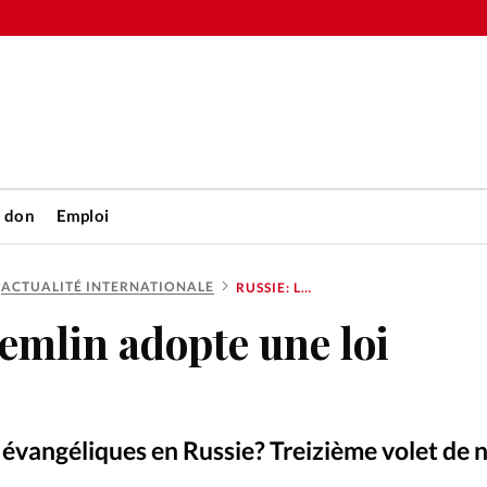
n don
Emploi
ACTUALITÉ INTERNATIONALE
RUSSIE: LE KREMLIN ADOPTE UNE LOI ÉQUIVOQUE
Accueil
remlin adopte une loi
rétienne
Les abo
nique
Faire u
s évangéliques en Russie? Treizième volet de n