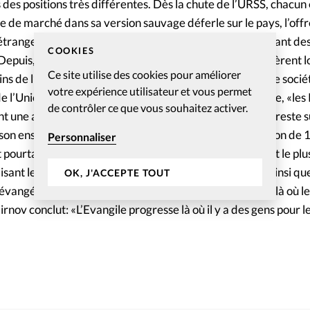
 des positions très différentes. Dès la chute de l’URSS, chacun 
e de marché dans sa version sauvage déferle sur le pays, l’offr
 étrangers affluent, le charismatisme débarque, bousculant des
COOKIES
epuis, les positions se sont stabilisées. Les Eglises coopèrent 
Ce site utilise des cookies pour améliorer
ins de l’opposition du pouvoir que de l’indifférence d’une socié
votre expérience utilisateur et vous permet
de l’Union des chrétiens évangéliques baptistes de Russie, «les
de contrôler ce que vous souhaitez activer.
 ont une appartenance culturelle à l’orthodoxie, mais cela reste s
on ensemble constitue au maximum 1% d’une population de 14
Personnaliser
t pourtant accomplir sa vocation missionnaire dans l’Etat le plu
nt les 90 peuples non atteints que compte la Russie ainsi que
OK, J'ACCEPTE TOUT
 évangéliques sont plus nombreux en Extrême-Orient, «là où l
irnov conclut: «L’Evangile progresse là où il y a des gens pour l