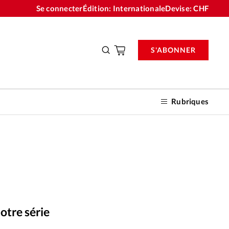
Se connecter
Édition: Internationale
Devise:
CHF
S'ABONNER
Rubriques
nnements
n don
otre série