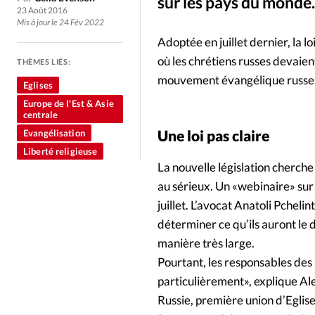
Culture
Dossier
Eglises
sur les pays du monde.
23 Août 2016
Mis à jour le 24 Fév 2022
Génération réveil
Monde
Adoptée en juillet dernier, la l
où les chrétiens russes devaien
THÈMES LIÉS:
mouvement évangélique russe 
Publireportage
Relations Auj
Eglises
Europe de l'Est & Asie
centrale
Société
Tour du monde des Eg
Une loi pas claire
Evangélisation
Liberté religieuse
La nouvelle législation cherche
Trait d'Ixène
Vécu
Vie Int
au sérieux. Un «webinaire» sur 
juillet. L’avocat Anatoli Pcheli
déterminer ce qu’ils auront le dr
manière très large.
Pourtant, les responsables des p
particulièrement», explique Al
Russie, première union d’Eglise