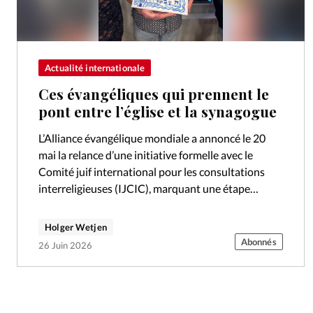
Actualité internationale
Ces évangéliques qui prennent le
pont entre l’église et la synagogue
L’Alliance évangélique mondiale a annoncé le 20
mai la relance d’une initiative formelle avec le
Comité juif international pour les consultations
interreligieuses (IJCIC), marquant une étape
importante dans la construction d’un engagement
durable entre la…
Holger Wetjen
Abonnés
26 Juin 2026