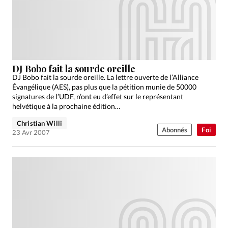
Édition: Internationale
Devise:
CHF
RUBRIQUES
Tous les articles
Actualité chrétienne
Actualité internationale
Chronique
Culture
DJ Bobo fait la sourde oreille
DJ Bobo fait la sourde oreille. La lettre ouverte de l’Alliance
Dossier
Eglises
Foi
Génération réveil
Monde
Évangélique (AES), pas plus que la pétition munie de 50000
Opinions
Publireportage
Relations Aujourd'hui
signatures de l’UDF, n’ont eu d’effet sur le représentant
helvétique à la prochaine édition…
Société
Tour du monde des Eglises
Trait d'Ixène
Christian Willi
Vécu
Vie Intérieure
Abonnés
Foi
23 Avr 2007