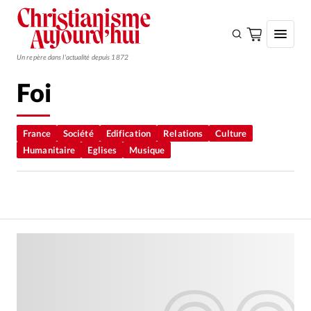
Un repère dans l'actualité depuis 1872
Foi
S'ABONNER
Monde
France
Société
Edification
Relations
Culture
Humanitaire
Eglises
Musique
Eglises
Opinions
Tous les articles
Faire un don
Emploi
Se connecter