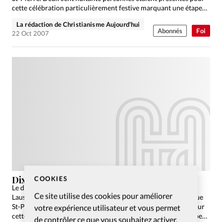
cette célébration particulièrement festive marquant une étape
significative…
La rédaction de Christianisme Aujourd'hui
Abonnés
Foi
22 Oct 2007
Dixième rencontre de Vision Suisse
COOKIES
Le dimanche 30 septembre, Christian City Church (CCC)
Ce site utilise des cookies pour améliorer
Lausanne a vécu son premier culte dans le cinéma Atlantic, rue
St-Pierre. Deux cent huitante personnes étaient présentes pour
votre expérience utilisateur et vous permet
cette célébration particulièrement festive marquant une étape
de contrôler ce que vous souhaitez activer.