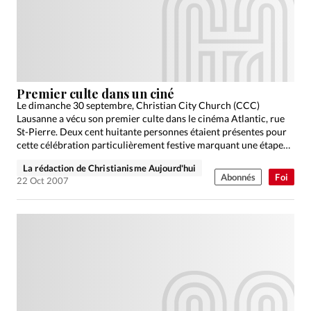
Édition: Internationale
Devise:
CHF
RUBRIQUES
Tous les articles
Actualité chrétienne
Actualité internationale
Chronique
Culture
Premier culte dans un ciné
Le dimanche 30 septembre, Christian City Church (CCC)
Dossier
Eglises
Foi
Génération réveil
Monde
Lausanne a vécu son premier culte dans le cinéma Atlantic, rue
Opinions
Publireportage
Relations Aujourd'hui
St-Pierre. Deux cent huitante personnes étaient présentes pour
cette célébration particulièrement festive marquant une étape
Société
Tour du monde des Eglises
Trait d'Ixène
significative…
La rédaction de Christianisme Aujourd'hui
Vécu
Vie Intérieure
Abonnés
Foi
22 Oct 2007