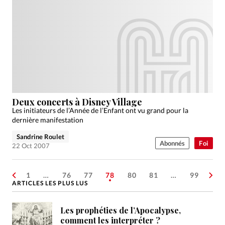
Deux concerts à Disney Village
Les initiateurs de l’Année de l’Enfant ont vu grand pour la
dernière manifestation
Sandrine Roulet
Abonnés
Foi
22 Oct 2007
1
…
76
77
78
80
81
…
99
ARTICLES LES PLUS LUS
Les prophéties de l’Apocalypse,
comment les interpréter ?