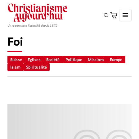
Un repère dans l'actualité depuis 1872
Foi
S'ABONNER
Monde
Suisse
Eglises
Société
Politique
Missions
Europe
Islam
Spiritualité
Eglises
Opinions
Tous les articles
Faire un don
Emploi
Se connecter