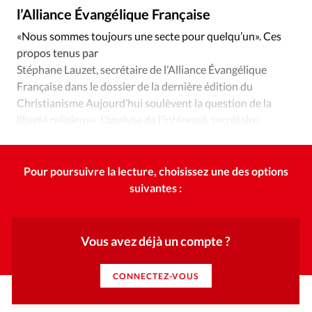
Édition: Internationale
l’Alliance Évangélique Française
Devise:
CHF
«Nous sommes toujours une secte pour quelqu’un». Ces
propos tenus par
RUBRIQUES
Tous les articles
Actualité chrétienne
Stéphane Lauzet, secrétaire de l’Alliance Évangélique
Française dans le dossier de la dernière édition du
Actualité internationale
Chronique
Culture
Christianisme Aujourd’hui soulèvent la question de la
Dossier
Eglises
Foi
Génération réveil
Monde
liberté religieuse. L’analyse de l’intéressé, secrétaire
Opinions
Publireportage
Relations Aujourd'hui
général de l’AEF.
Société
Tour du monde des Eglises
Trait d'Ixène
Pour poursuivre la lecture, choisissez une des options
Vécu
Vie Intérieure
suivantes :
Vous avez déjà un compte ?
CONNECTEZ-VOUS