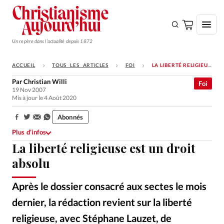
Un repère dans l'actualité depuis 1872
ACCUEIL
TOUS LES ARTICLES
FOI
LA LIBERTÉ RELIGIEUSE EST UN DROIT ABSOLU
S'ABONNER
Par
Christian Willi
Foi
19 Nov 2007
Monde
Mis à jour le 4 Août 2020
Eglises
Abonnés
Partager:
Opinions
Plus d’infos
La liberté religieuse est un droit
Tous les articles
absolu
Faire un don
Emploi
Après le dossier consacré aux sectes le mois
dernier, la rédaction revient sur la liberté
Se connecter
religieuse, avec Stéphane Lauzet, de