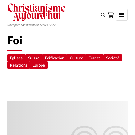
Un repère dans l'actualité depuis 1872
Foi
S'ABONNER
Monde
Eglises
Suisse
Edification
Culture
France
Société
Relations
Europe
Eglises
Opinions
Tous les articles
Faire un don
Emploi
Se connecter