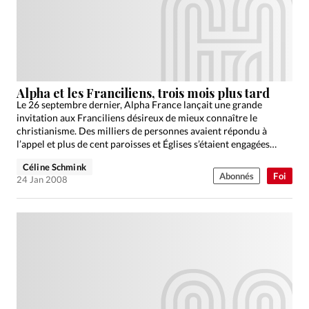
Édition: Internationale
Devise:
CHF
RUBRIQUES
Tous les articles
Actualité chrétienne
Actualité internationale
Chronique
Culture
Alpha et les Franciliens, trois mois plus tard
Le 26 septembre dernier, Alpha France lançait une grande
Dossier
Eglises
Foi
Génération réveil
Monde
invitation aux Franciliens désireux de mieux connaître le
Opinions
Publireportage
Relations Aujourd'hui
christianisme. Des milliers de personnes avaient répondu à
l’appel et plus de cent paroisses et Églises s’étaient engagées…
Société
Tour du monde des Eglises
Trait d'Ixène
Céline Schmink
Vécu
Vie Intérieure
Abonnés
Foi
24 Jan 2008