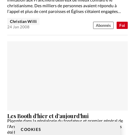
christianisme. Des milliers de personnes avaient répondu à
l’appel et plus de cent paroisses et Églises s’étaient engagées…
Christian Willi
Abonnés
Foi
24 Jan 2008
Les Booth d’hier et d’aujourd’hui
Plongée dans la généalogie du fondateur et premier général de
l’Armée du Salut L’ossature du milieu évangélique a longtemps
COOKIES
été faite de dynasties. Leshéritiers sont-ils toujours actifs et