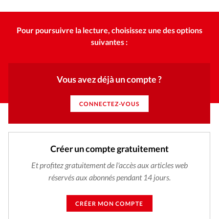
Édition: Internationale
de mon travail.
Devise:
CHF
Pour poursuivre la lecture, choisissez une des options
RUBRIQUES
suivantes :
Tous les articles
Actualité chrétienne
Actualité internationale
Chronique
Culture
Dossier
Eglises
Foi
Génération réveil
Monde
Vous avez déjà un compte ?
Opinions
Publireportage
Relations Aujourd'hui
CONNECTEZ-VOUS
Société
Tour du monde des Eglises
Trait d'Ixène
Vécu
Vie Intérieure
Créer un compte gratuitement
Et profitez gratuitement de l'accès aux articles web
réservés aux abonnés pendant 14 jours.
CRÉER MON COMPTE