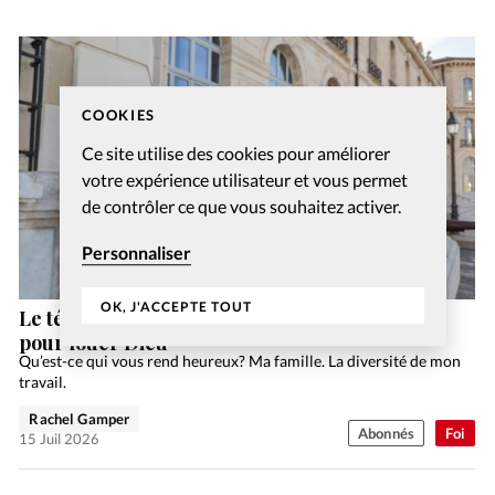
COOKIES
Ce site utilise des cookies pour améliorer
votre expérience utilisateur et vous permet
de contrôler ce que vous souhaitez activer.
Personnaliser
OK, J'ACCEPTE TOUT
Le témoignage d’Ivanoé: la langue des signes
pour louer Dieu
Qu’est-ce qui vous rend heureux? Ma famille. La diversité de mon
travail.
Rachel Gamper
Abonnés
Foi
15 Juil 2026