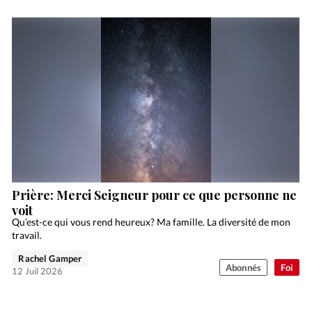
Prière: Merci Seigneur pour ce que personne ne
voit
Qu’est-ce qui vous rend heureux? Ma famille. La diversité de mon
travail.
Rachel Gamper
Abonnés
Foi
12 Juil 2026