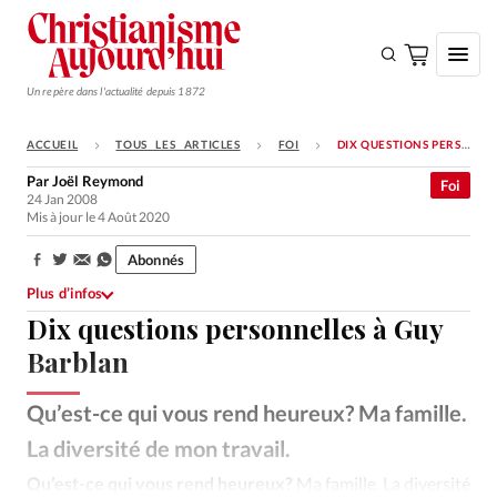
Un repère dans l'actualité depuis 1872
ACCUEIL
TOUS LES ARTICLES
FOI
DIX QUESTIONS PERSONNELLES À GUY BARBLAN
S'ABONNER
Par
Joël Reymond
Foi
24 Jan 2008
Monde
Mis à jour le 4 Août 2020
Eglises
Abonnés
Partager:
Opinions
Plus d’infos
Dix questions personnelles à Guy
Tous les articles
Barblan
Faire un don
Emploi
Qu’est-ce qui vous rend heureux? Ma famille.
La diversité de mon travail.
Se connecter
Qu’est-ce qui vous rend heureux?
Ma famille. La diversité