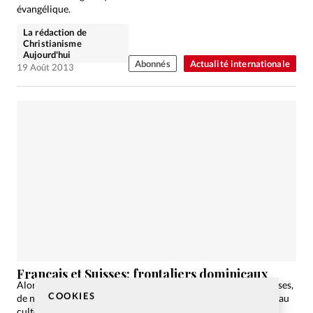
évangélique.
La rédaction de
Christianisme
Aujourd'hui
Abonnés
Actualité internationale
19 Août 2013
Français et Suisses: frontaliers dominicaux
Alors que la Porte Ouverte de Mulhouse attire plusieurs Suisses,
COOKIES
de nombreux Français font le chemin inverse pour se rendre au
culte en région genevoise. Enquête.