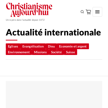
Un repère dans l'actualité depuis 1872
Actualité internationale
S'ABONNER
Monde
Eglises
Evangélisation
Dieu
Economie et argent
Environnement
Missions
Société
Suisse
Eglises
Opinions
Tous les articles
Faire un don
Emploi
Se connecter