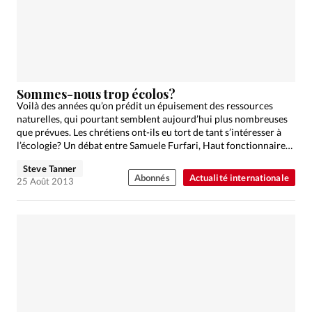
Édition: Internationale
Devise:
CHF
RUBRIQUES
Tous les articles
Actualité chrétienne
Actualité internationale
Chronique
Culture
Sommes-nous trop écolos?
Voilà des années qu’on prédit un épuisement des ressources
Dossier
Eglises
Foi
Génération réveil
Monde
naturelles, qui pourtant semblent aujourd’hui plus nombreuses
Opinions
Publireportage
Relations Aujourd'hui
que prévues. Les chrétiens ont-ils eu tort de tant s’intéresser à
l’écologie? Un débat entre Samuele Furfari, Haut fonctionnaire…
Société
Tour du monde des Eglises
Trait d'Ixène
Steve Tanner
Vécu
Vie Intérieure
Abonnés
Actualité internationale
25 Août 2013