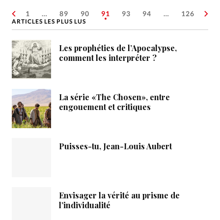
1
…
89
90
91
93
94
…
126
ARTICLES LES PLUS LUS
Les prophéties de l’Apocalypse,
comment les interpréter ?
La série «The Chosen», entre
engouement et critiques
Puisses-tu, Jean-Louis Aubert
Envisager la vérité au prisme de
l’individualité