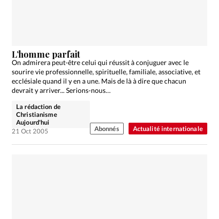
Édition: Internationale
Devise:
CHF
RUBRIQUES
Tous les articles
Actualité chrétienne
L’homme parfait
Actualité internationale
Chronique
Culture
On admirera peut-être celui qui réussit à conjuguer avec le
sourire vie professionnelle, spirituelle, familiale, associative, et
Dossier
Eglises
Foi
Génération réveil
Monde
ecclésiale quand il y en a une. Mais de là à dire que chacun
devrait y arriver... Serions-nous…
Opinions
Publireportage
Relations Aujourd'hui
Société
Tour du monde des Eglises
Trait d'Ixène
La rédaction de
Christianisme
Vécu
Vie Intérieure
Aujourd'hui
Abonnés
Actualité internationale
21 Oct 2005