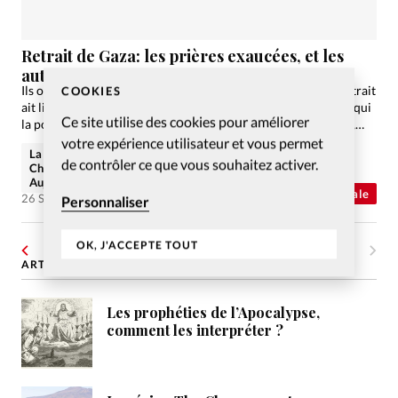
Retrait de Gaza: les prières exaucées, et les
autres
Ils ont prié pour que les colons puissent rester. Puis que le retrait
COOKIES
ait lieu dans l'ordre. Les croyants messianiques d'Israël, pour qui
Ce site utilise des cookies pour améliorer
la possession de la terre et un enjeu biblique, se sont engagés,…
votre expérience utilisateur et vous permet
La rédaction de
de contrôler ce que vous souhaitez activer.
Christianisme
Aujourd'hui
Abonnés
Actualité internationale
26 Sep 2005
Personnaliser
OK, J'ACCEPTE TOUT
1
…
123
124
125
126
ARTICLES LES PLUS LUS
Les prophéties de l’Apocalypse,
comment les interpréter ?