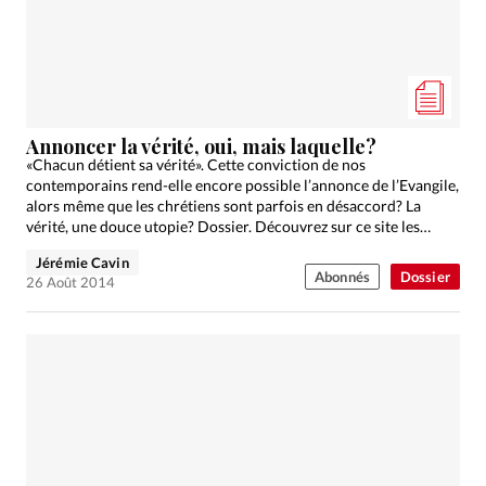
Édition: Française
Devise:
CHF
RUBRIQUES
Tous les articles
Actualité chrétienne
Actualité internationale
Chronique
Culture
Annoncer la vérité, oui, mais laquelle?
«Chacun détient sa vérité». Cette conviction de nos
Dossier
Eglises
Foi
Génération réveil
Monde
contemporains rend-elle encore possible l’annonce de l’Evangile,
Opinions
Publireportage
Relations Aujourd'hui
alors même que les chrétiens sont parfois en désaccord? La
vérité, une douce utopie? Dossier. Découvrez sur ce site les…
Société
Tour du monde des Eglises
Trait d'Ixène
Jérémie Cavin
Vécu
Vie Intérieure
Abonnés
Dossier
26 Août 2014