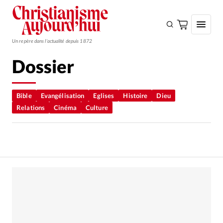
Un repère dans l'actualité depuis 1872
Dossier
S'ABONNER
Monde
Bible
Evangélisation
Eglises
Histoire
Dieu
Relations
Cinéma
Culture
Eglises
Opinions
Tous les articles
Faire un don
Emploi
Se connecter