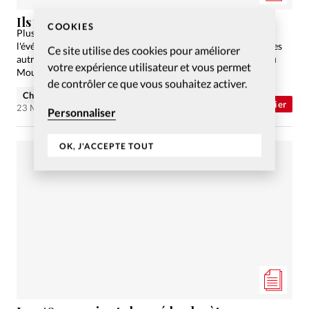
Ils y étaient…
COOKIES
Plusieurs témoins racontent comment ils ont vécu, en 1974,
l'événement du Congrès de Lausanne. Découvrez sur ce site les
Ce site utilise des cookies pour améliorer
autres articles de notre dossier consacré aux quarante ans du
votre expérience utilisateur et vous permet
Mouvement de Lausanne.
de contrôler ce que vous souhaitez activer.
Christian Willi
Abonnés
Dossier
23 Mai 2014
Personnaliser
OK, J'ACCEPTE TOUT