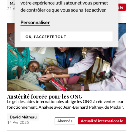
votre expérience utilisateur et vous permet
Maude Burkhalter
Abonnés
Actualité internationale
21 Avr 2025
de contrôler ce que vous souhaitez activer.
Personnaliser
OK, J'ACCEPTE TOUT
Austérité forcée pour les ONG
Le gel des aides internationales oblige les ONG à réinventer leur
fonctionnement. Analyse avec Jean-Bernard Palthey, de Medair.
David Métreau
Abonnés
Actualité internationale
14 Avr 2025