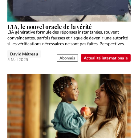
Édition: Française
Devise:
CHF
RUBRIQUES
L’IA, le nouvel oracle de la vérité
Tous les articles
Actualité chrétienne
L’IA générative formule des réponses instantanées, souvent
convaincantes, parfois fausses et risque de devenir une autorité
Actualité internationale
Chronique
Culture
si les vérifications nécessaires ne sont pas faites. Perspectives.
Dossier
Eglises
Foi
Génération réveil
Monde
David Métreau
Opinions
Publireportage
Relations Aujourd'hui
Abonnés
Actualité internationale
5 Mai 2025
Société
Tour du monde des Eglises
Trait d'Ixène
Vécu
Vie Intérieure