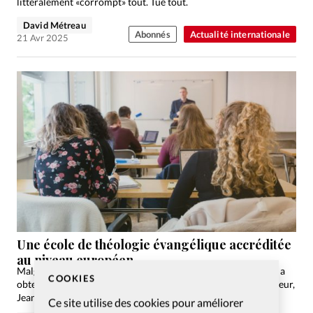
littéralement «corrompt» tout. Tue tout.
David Métreau
Abonnés
Actualité internationale
21 Avr 2025
Une école de théologie évangélique accréditée
au niveau européen
Malgré la houle médiatique essuyée début 2025, la HET-PRO a
COOKIES
obtenu une accréditation européenne. Échange avec son recteur,
Jean Decorvet.
Ce site utilise des cookies pour améliorer