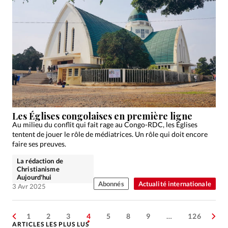
Les Églises congolaises en première ligne
Au milieu du conflit qui fait rage au Congo-RDC, les Églises
tentent de jouer le rôle de médiatrices. Un rôle qui doit encore
faire ses preuves.
La rédaction de
Christianisme
Aujourd'hui
Abonnés
Actualité internationale
3 Avr 2025
1
2
3
4
5
8
9
…
126
ARTICLES LES PLUS LUS