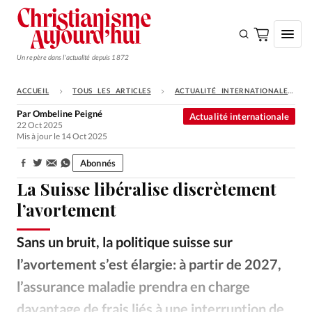
Un repère dans l'actualité depuis 1872
ACCUEIL
TOUS LES ARTICLES
ACTUALITÉ INTERNATIONALE
S'ABONNER
Par
Ombeline Peigné
Actualité internationale
22 Oct 2025
Monde
Mis à jour le 14 Oct 2025
Eglises
Abonnés
Partager:
Opinions
La Suisse libéralise discrètement
Tous les articles
l’avortement
Faire un don
Sans un bruit, la politique suisse sur
Emploi
l’avortement s’est élargie: à partir de 2027,
l’assurance maladie prendra en charge
Se connecter
davantage de frais liés à une interruption de