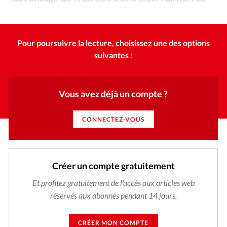
Édition: Internationale
grossesse. Analyse.
Milkos – Depositphotos / Avec 5 avortements pour 1000 femmes, la Suisse est un des pays où le taux d’avortement est le plus bas, selon BMJ Global Health.
©
Devise:
CHF
RUBRIQUES
Pour poursuivre la lecture, choisissez une des options
Tous les articles
Actualité chrétienne
suivantes :
Actualité internationale
Chronique
Culture
Dossier
Eglises
Foi
Génération réveil
Monde
Vous avez déjà un compte ?
Opinions
Publireportage
Relations Aujourd'hui
Société
Tour du monde des Eglises
Trait d'Ixène
CONNECTEZ-VOUS
Vécu
Vie Intérieure
Créer un compte gratuitement
Et profitez gratuitement de l'accès aux articles web
réservés aux abonnés pendant 14 jours.
CRÉER MON COMPTE